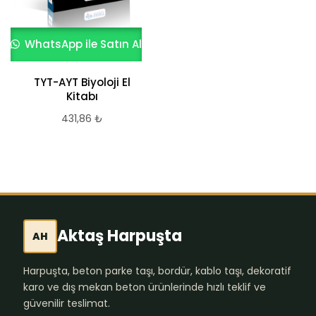
WhatsApp ile Satın Al
TYT-AYT Biyoloji El
Kitabı
431,86
₺
Aktaş Harpuşta
AH
Harpuşta, beton parke taşı, bordür, kablo taşı, dekoratif
karo ve dış mekan beton ürünlerinde hızlı teklif ve
güvenilir teslimat.