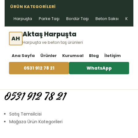
ÜRÜN KATEGORILERI
Harpuşta
Parke Taşı
Bordür Taşı
Beton Saksı
Kablo 
Aktaş Harpuşta
AH
Harpuşta ve beton taş ürünleri
Ana Sayfa
Ürünler
Kurumsal
Blog
İletişim
0531 912 78 21
WhatsApp
0531 912 78 21
Satış Temsilcisi
Mağaza Ürün Kategorileri