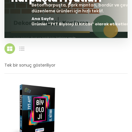
Ana Sayfa
Ürünler “TYT Biyoloji El Kitabı” olarak etiketlend
Tek bir sonuç gösteriliyor