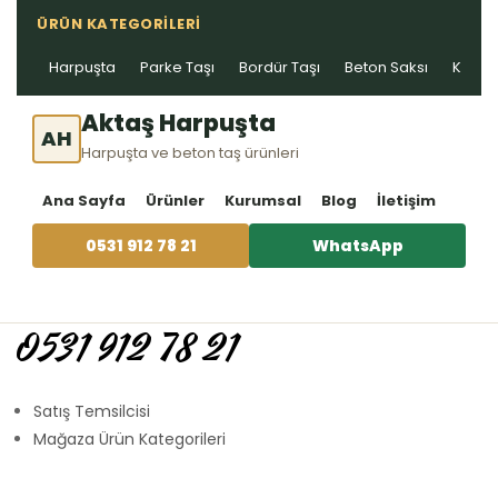
ÜRÜN KATEGORILERI
Harpuşta
Parke Taşı
Bordür Taşı
Beton Saksı
Kablo 
Aktaş Harpuşta
AH
Harpuşta ve beton taş ürünleri
Ana Sayfa
Ürünler
Kurumsal
Blog
İletişim
0531 912 78 21
WhatsApp
0531 912 78 21
Satış Temsilcisi
Mağaza Ürün Kategorileri