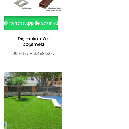
WhatsApp ile Satın Al
Dış mekan Yer
Döşemesi
99,46
₺
–
6.458,52
₺
Fiyat
aralığı:
99,46 ₺
-
6.458,52 ₺