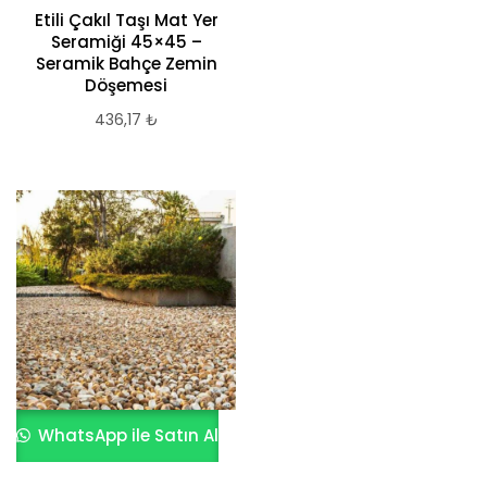
Etili Çakıl Taşı Mat Yer
Seramiği 45×45 –
Seramik Bahçe Zemin
Döşemesi
436,17
₺
WhatsApp ile Satın Al