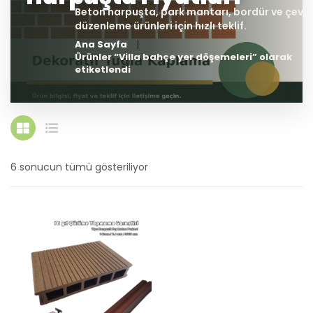
Ana Sayfa
Ürünler “Villa bahçe yer döşemeleri” olarak
etiketlendi
6 sonucun tümü gösteriliyor
En
yeniye
göre
sıralandı