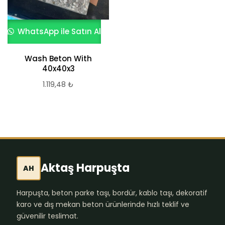
WhatsApp ile Satın Al
Wash Beton With
40x40x3
1.119,48
₺
Aktaş Harpuşta
AH
Harpuşta, beton parke taşı, bordür, kablo taşı, dekoratif
karo ve dış mekan beton ürünlerinde hızlı teklif ve
güvenilir teslimat.