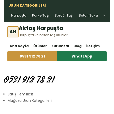
ÜRÜN KATEGORILERI
Harpuşta
Parke Taşı
Bordür Taşı
Beton Saksı
Kablo 
Aktaş Harpuşta
AH
Harpuşta ve beton taş ürünleri
Ana Sayfa
Ürünler
Kurumsal
Blog
İletişim
0531 912 78 21
WhatsApp
0531 912 78 21
Satış Temsilcisi
Mağaza Ürün Kategorileri