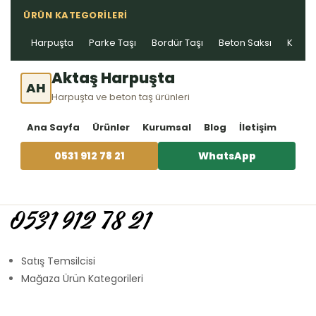
ÜRÜN KATEGORILERI
Harpuşta
Parke Taşı
Bordür Taşı
Beton Saksı
Kablo 
Aktaş Harpuşta
AH
Harpuşta ve beton taş ürünleri
Ana Sayfa
Ürünler
Kurumsal
Blog
İletişim
0531 912 78 21
WhatsApp
0531 912 78 21
Satış Temsilcisi
Mağaza Ürün Kategorileri