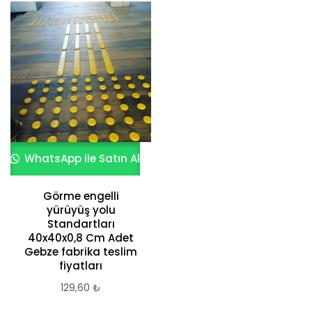
göre
sıralandı
WhatsApp ile Satın Al
Görme engelli
yürüyüş yolu
Standartları
40x40x0,8 Cm Adet
Gebze fabrika teslim
fiyatları
129,60
₺