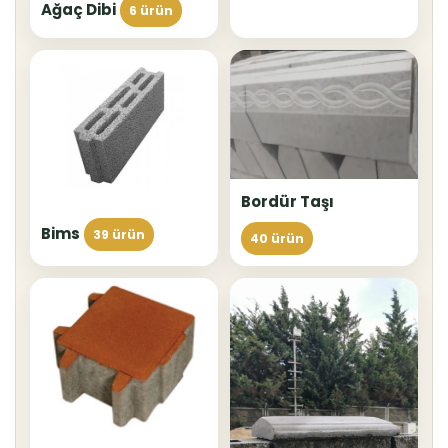
Ağaç Dibi
6 ürün
Bordür Taşı
Bims
39 ürün
40 ürün