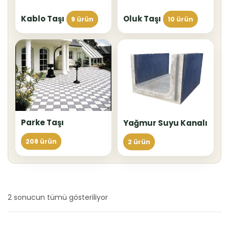
Kablo Taşı
Oluk Taşı
9 ürün
10 ürün
Parke Taşı
Yağmur Suyu Kanalı
208 ürün
2 ürün
2 sonucun tümü gösteriliyor
En
yeniye