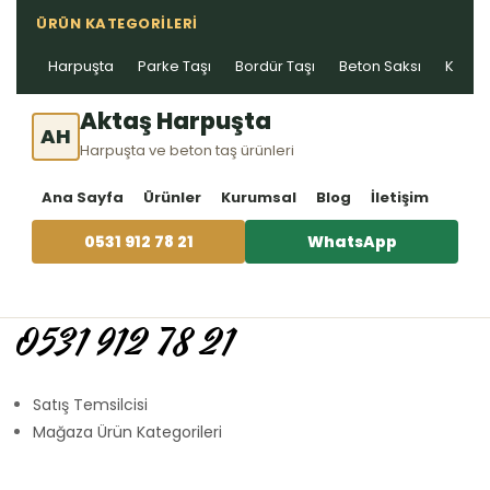
ÜRÜN KATEGORILERI
Harpuşta
Parke Taşı
Bordür Taşı
Beton Saksı
Kablo 
Aktaş Harpuşta
AH
Harpuşta ve beton taş ürünleri
Ana Sayfa
Ürünler
Kurumsal
Blog
İletişim
0531 912 78 21
WhatsApp
0531 912 78 21
Satış Temsilcisi
Mağaza Ürün Kategorileri