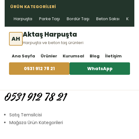
ÜRÜN KATEGORILERI
Harpuşta
Parke Taşı
Bordür Taşı
Beton Saksı
Kablo 
Aktaş Harpuşta
AH
Harpuşta ve beton taş ürünleri
Ana Sayfa
Ürünler
Kurumsal
Blog
İletişim
0531 912 78 21
WhatsApp
0531 912 78 21
Satış Temsilcisi
Mağaza Ürün Kategorileri