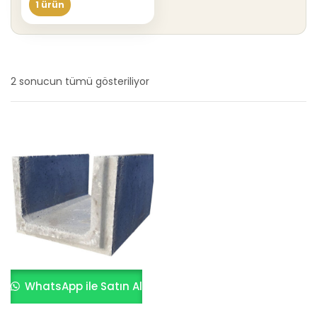
1 ürün
2 sonucun tümü gösteriliyor
En
yeniye
göre
sıralandı
WhatsApp ile Satın Al