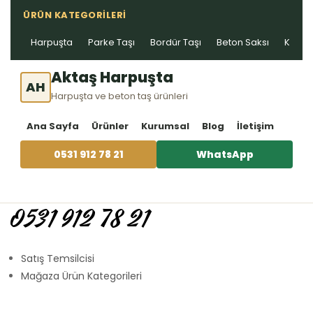
ÜRÜN KATEGORILERI
Harpuşta
Parke Taşı
Bordür Taşı
Beton Saksı
Kablo 
Aktaş Harpuşta
AH
Harpuşta ve beton taş ürünleri
Ana Sayfa
Ürünler
Kurumsal
Blog
İletişim
0531 912 78 21
WhatsApp
0531 912 78 21
Satış Temsilcisi
Mağaza Ürün Kategorileri