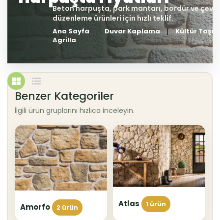
Ana Sayfa
Duvar Kaplama
Kültür Taşı
Agrilla
Benzer Kategoriler
İlgili ürün gruplarını hızlıca inceleyin.
Atlas
1 ürün
Amorfo
2 ürün