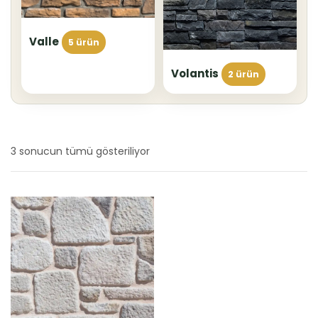
Valle
5 ürün
Volantis
2 ürün
3 sonucun tümü gösteriliyor
En
yeniye
göre
sıralandı