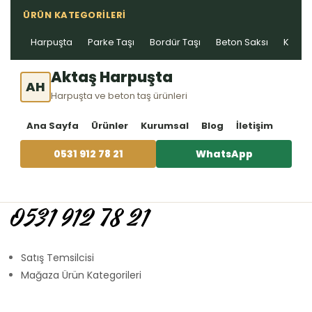
ÜRÜN KATEGORILERI
Harpuşta
Parke Taşı
Bordür Taşı
Beton Saksı
Kablo 
Aktaş Harpuşta
AH
Harpuşta ve beton taş ürünleri
Ana Sayfa
Ürünler
Kurumsal
Blog
İletişim
0531 912 78 21
WhatsApp
0531 912 78 21
Satış Temsilcisi
Mağaza Ürün Kategorileri