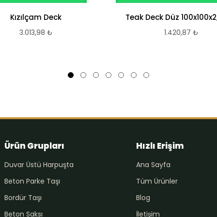
Kızılçam Deck
Teak Deck Düz 100x100x2
3.013,98
₺
1.420,87
₺
Ürün Grupları
Hızlı Erişim
Duvar Üstü Harpuşta
Ana Sayfa
Beton Parke Taşı
Tüm Ürünler
Bordür Taşı
Blog
Beton Saksı
İletişim