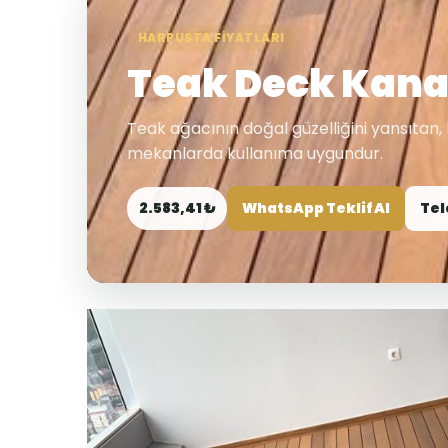
HARPUSTA FIYATLARI
Teak Deck Kanal
Teak ağacının doğal güzelliğini yansıtan, 
mekanlarda kullanıma uygundur.
2.583,41 ₺
WhatsApp Teklif Al
Tel