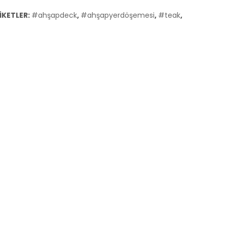
IKETLER:
#ahşapdeck
,
#ahşapyerdöşemesi
,
#teak
,