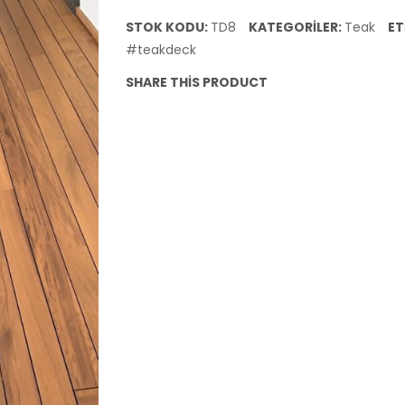
Kanallı
STOK KODU:
TD8
KATEGORILER:
Teak
ET
120x120x2,5
#teakdeck
cm
SHARE THIS PRODUCT
adet