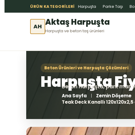
ÜRÜN KATEGORILERI
Harpuşta
Parke Taşı
Bo
Aktaş Harpuşta
AH
Harpuşta ve beton taş ürünleri
Ana Sayfa
Zemin Döşeme
Teak Deck Kanallı 120x120x2,5