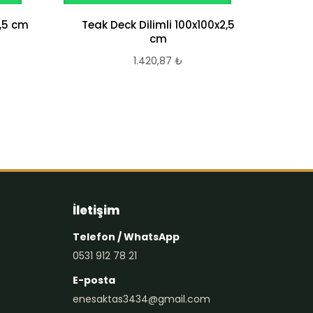
,5 cm
Teak Deck Dilimli 100x100x2,5
Teak
cm
1.420,87
₺
İletişim
Telefon / WhatsApp
0531 912 78 21
E-posta
enesaktas3434@gmail.com