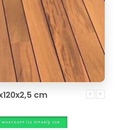
0x120x2,5 cm
Deck
Deck
120x120x2,5
Dilimli
cm
120x120x2,5
WHATSAPP ILE SIPARIŞ VER
cm