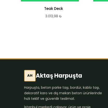
Teak Deck
3.013,98
₺
Aktaş Harpuşta
AH
Harpuşta, beton parke taşı, bordür, kablo taşı,
dekoratif karo ve dış mekan beton ürünlerinde
hızlı teklif ve güvenilir teslimat.
İstanbul merkezli çalışıyor, ürün ve proje