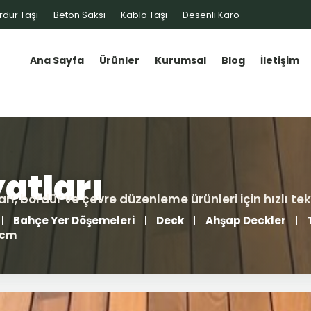
rdür Taşı
Beton Saksı
Kablo Taşı
Desenli Karo
Ana Sayfa
Ürünler
Kurumsal
Blog
İletişim
Bahçe Yer Döşemeleri
Deck
Ahşap Deckler
 cm