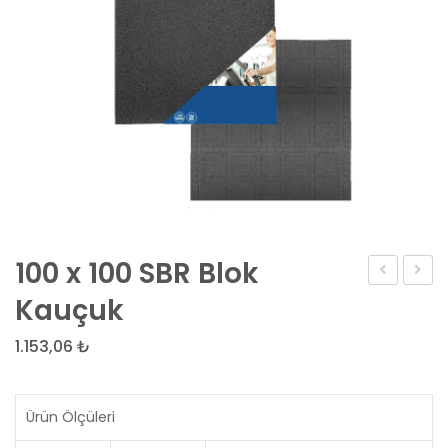
100 x 100 SBR Blok
x
x
Kauçuk
100
100
1.153,06
₺
SBR
SBR
Kilitli
Kilitli
Kauçuk
Kauç
Ürün Ölçüleri