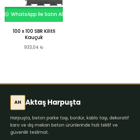
WhatsApp ile Satın Al
WhatsApp ile Satın Al
100 x 100 SBR Kilitli
Kauçuk Bordür
Kauçuk
1.486,32
₺
933,04
₺
Aktaş Harpuşta
AH
Harpuşta, beton parke taşı, bordür, kablo taşı, dekoratif
karo ve dış mekan beton ürünlerinde hızlı teklif ve
güvenilir teslimat.