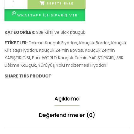
100
SEPETE EKLE
x
WHATSAPP ILE SIPARIŞ VER
100
SBR
Blok
KATEGORILER:
SBR Kilitli ve Blok Kauçuk
Kauçuk
ETIKETLER:
Dökme Kauçuk Fiyatları
,
Kauçuk Bordür
,
Kauçuk
adet
Kilit taşı Fiyatları
,
Kauçuk Zemin Boyası
,
Kauçuk Zemin
YAPIŞTIRICISI
,
Park WORLD Kauçuk Zemin YAPIŞTIRICISI
,
SBR
Dökme Kauçuk
,
Yürüyüş Yolu malzemesi Fiyatları
SHARE THIS PRODUCT
Açıklama
Değerlendirmeler (0)