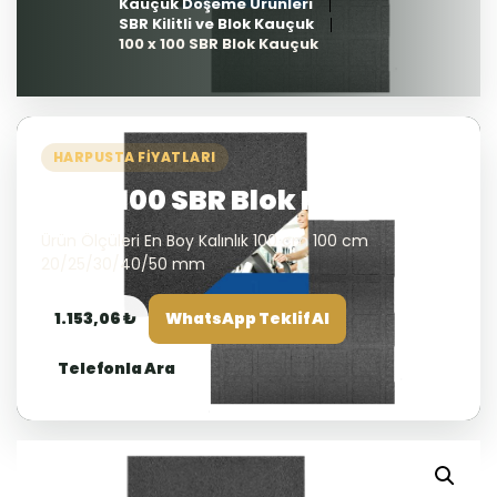
Kauçuk Döşeme Ürünleri
SBR Kilitli ve Blok Kauçuk
100 x 100 SBR Blok Kauçuk
HARPUSTA FIYATLARI
100 x 100 SBR Blok Kauçuk
Ürün Ölçüleri En Boy Kalınlık 100 cm 100 cm
20/25/30/40/50 mm
1.153,06 ₺
WhatsApp Teklif Al
Telefonla Ara