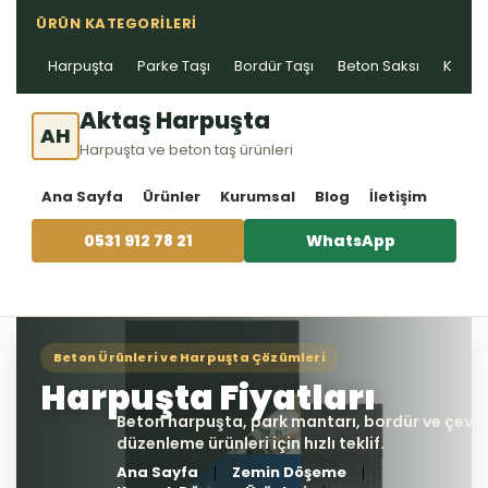
ÜRÜN KATEGORILERI
Harpuşta
Parke Taşı
Bordür Taşı
Beton Saksı
Kablo 
Aktaş Harpuşta
AH
Harpuşta ve beton taş ürünleri
Ana Sayfa
Ürünler
Kurumsal
Blog
İletişim
0531 912 78 21
WhatsApp
Ana Sayfa
Zemin Döşeme