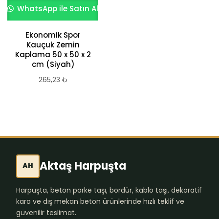
WhatsApp ile Satın Al
WhatsApp ile Satın Al
Ekonomik Spor
Kauçuk Bordür
Kauçuk Zemin
1.486,32
₺
Kaplama 50 x 50 x 2
cm (Siyah)
265,23
₺
Aktaş Harpuşta
AH
Harpuşta, beton parke taşı, bordür, kablo taşı, dekoratif
karo ve dış mekan beton ürünlerinde hızlı teklif ve
güvenilir teslimat.