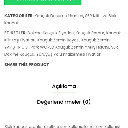
100
SBR
Kilitli
KATEGORILER:
Kauçuk Döşeme Ürünleri
,
SBR Kilitli ve Blok
Kauçuk
Kauçuk
adet
ETIKETLER:
Dökme Kauçuk Fiyatları
,
Kauçuk Bordür
,
Kauçuk
Kilit taşı Fiyatları
,
Kauçuk Zemin Boyası
,
Kauçuk Zemin
YAPIŞTIRICISI
,
Park WORLD Kauçuk Zemin YAPIŞTIRICISI
,
SBR
Dökme Kauçuk
,
Yürüyüş Yolu malzemesi Fiyatları
SHARE THIS PRODUCT
Açıklama
Değerlendirmeler (0)
Blok kauçuk ürünler özellikle son kullanıcılar için en kullanışlı