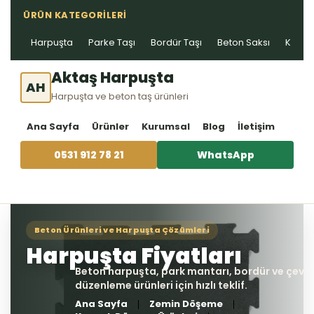
ÜRÜN KATEGORILERI
Harpuşta
Parke Taşı
Bordür Taşı
Beton Saksı
Kablo 
Aktaş Harpuşta
AH
Harpuşta ve beton taş ürünleri
Ana Sayfa
Ürünler
Kurumsal
Blog
İletişim
0531 912 78 21
WhatsApp
Ana Sayfa
Zemin Döşeme