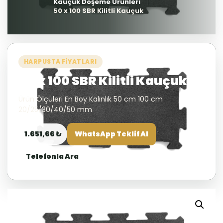
Kauçuk Döşeme Ürünleri
50 x 100 SBR Kilitli Kauçuk
HARPUSTA FIYATLARI
50 x 100 SBR Kilitli Kauçuk
Ürün Ölçüleri En Boy Kalınlık 50 cm 100 cm
20/25/30/40/50 mm
1.651,66 ₺
WhatsApp Teklif Al
Telefonla Ara