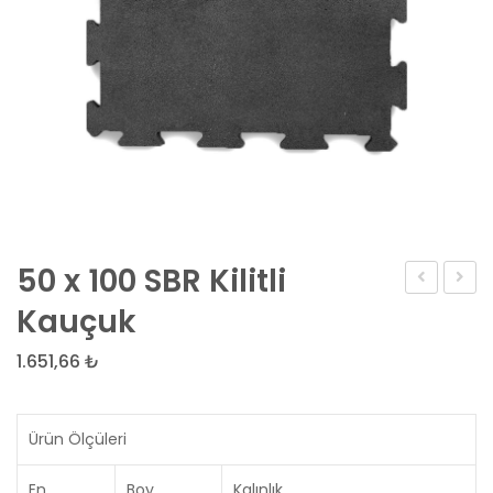
50 x 100 SBR Kilitli
-
x
Kauçuk
KZN12
100
1.651,66
₺
SBR
Blok
Kauç
Ürün Ölçüleri
En
Boy
Kalınlık