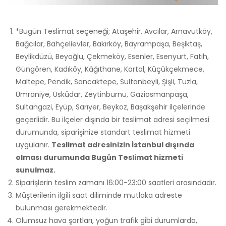
*Bugün Teslimat seçeneği; Ataşehir, Avcılar, Arnavutköy,
Bağcılar, Bahçelievler, Bakırköy, Bayrampaşa, Beşiktaş,
Beylikdüzü, Beyoğlu, Çekmeköy, Esenler, Esenyurt, Fatih,
Güngören, Kadıköy, Kâğıthane, Kartal, Küçükçekmece,
Maltepe, Pendik, Sancaktepe, Sultanbeyli, Şişli, Tuzla,
Ümraniye, Üsküdar, Zeytinburnu, Gaziosmanpaşa,
Sultangazi, Eyüp, Sarıyer, Beykoz, Başakşehir ilçelerinde
geçerlidir. Bu ilçeler dışında bir teslimat adresi seçilmesi
durumunda, siparişinize standart teslimat hizmeti
uygulanır.
Teslimat adresinizin İstanbul dışında
olması durumunda Bugün Teslimat hizmeti
sunulmaz.
Siparişlerin teslim zamanı 16:00-23:00 saatleri arasındadır.
Müşterilerin ilgili saat diliminde mutlaka adreste
bulunması gerekmektedir.
Olumsuz hava şartları, yoğun trafik gibi durumlarda,