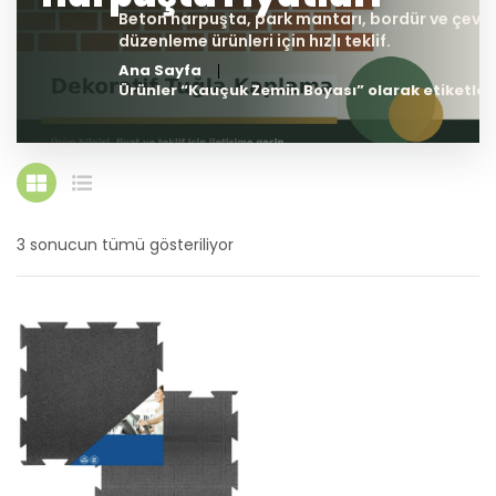
Ana Sayfa
Ürünler “Kauçuk Zemin Boyası” olarak etiketlen
3 sonucun tümü gösteriliyor
En
yeniye
göre
sıralandı