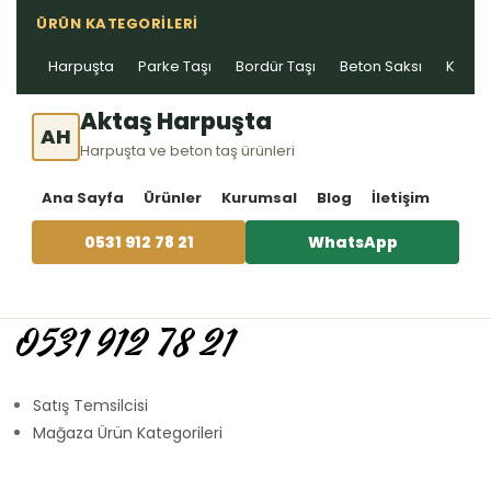
ÜRÜN KATEGORILERI
Harpuşta
Parke Taşı
Bordür Taşı
Beton Saksı
Kablo 
Aktaş Harpuşta
AH
Harpuşta ve beton taş ürünleri
Ana Sayfa
Ürünler
Kurumsal
Blog
İletişim
0531 912 78 21
WhatsApp
0531 912 78 21
Satış Temsilcisi
Mağaza Ürün Kategorileri