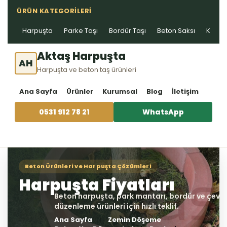
ÜRÜN KATEGORILERI
Harpuşta
Parke Taşı
Bordür Taşı
Beton Saksı
Kablo 
Aktaş Harpuşta
AH
Harpuşta ve beton taş ürünleri
Ana Sayfa
Ürünler
Kurumsal
Blog
İletişim
0531 912 78 21
WhatsApp
Ana Sayfa
Zemin Döşeme