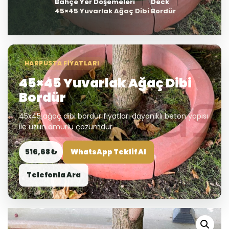
Bahçe Yer Döşemeleri
Deck
45×45 Yuvarlak Ağaç Dibi Bordür
HARPUSTA FIYATLARI
45×45 Yuvarlak Ağaç Dibi
Bordür
45x45 ağaç dibi bordür fiyatları dayanıklı beton yapısı
ile uzun ömürlü çözümdür.
516,68 ₺
WhatsApp Teklif Al
Telefonla Ara