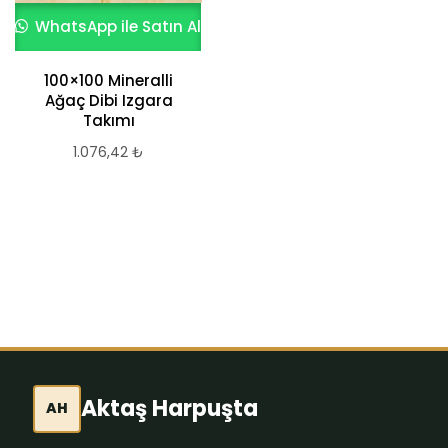
WhatsApp ile Satın Al
WhatsApp ile Satın Al
100×100 Mineralli
Masaüstü Beton
Ağaç Dibi Izgara
Şömine, Lüx Ev
Takımı
Dekorasyonu,
Mermer Desenli,
1.076,42
₺
STRIPE LIGHTMOON
Model, Bioethanol
Şömine
3.013,98
₺
Aktaş Harpuşta
AH