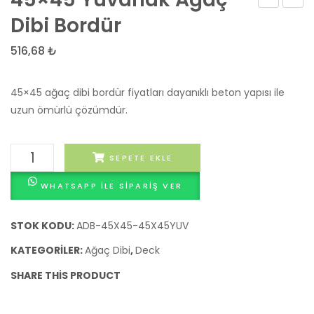
Süslü
Büyük
Dibi Bordür
Beton
Yuvar
516,68
₺
Bordür
Ağaç
Taşı
Dibi
45×45 ağaç dibi bordür fiyatları dayanıklı beton yapısı ile
40×18
Bordü
uzun ömürlü çözümdür.
cm
Taşı
|
45x45
Standart
SEPETE EKLE
Yuvarlak
Kaldırım
WHATSAPP ILE SIPARIŞ VER
Ağaç
Bordürü
Dibi
Bordür
STOK KODU:
ADB-45X45-45X45YUV
adet
KATEGORILER:
Ağaç Dibi
,
Deck
SHARE THIS PRODUCT