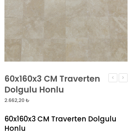
60x160x3 CM Traverten
traverten
Bordü
Dolgulu Honlu
dolgulu
50x20
2.662,20
₺
honlu
60x160x3 CM Traverten Dolgulu
Honlu