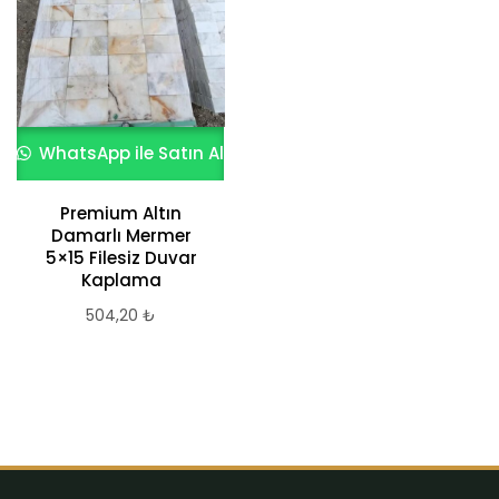
WhatsApp ile Satın Al
WhatsApp ile Satın Al
Premium Altın
Traverten Set
Damarlı Mermer
674,70
₺
5×15 Filesiz Duvar
Kaplama
504,20
₺