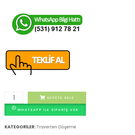
60x160x3
SEPETE EKLE
CM
WHATSAPP ILE SIPARIŞ VER
Traverten
Dolgulu
Honlu
KATEGORILER:
Traverten Döşeme
adet