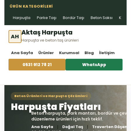
ÜRÜN KATEGORILERI
Harpuşta
Parke Taşı
Bordür Taşı
Beton Saksı
Kablo 
Aktaş Harpuşta
AH
Harpuşta ve beton taş ürünleri
Ana Sayfa
Ürünler
Kurumsal
Blog
İletişim
0531 912 78 21
WhatsApp
Ana Sayfa
Doğal Taş
Traverten Döşem