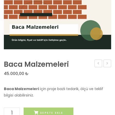
Baca Malzemeleri
Kapısı
Şişe
45.000,00
₺
İzola
Baca Malzemeleri
için proje bazlı tedarik, ölçü ve teklif
bilgisi alabilirsiniz.
Baca
SEPETE EKLE