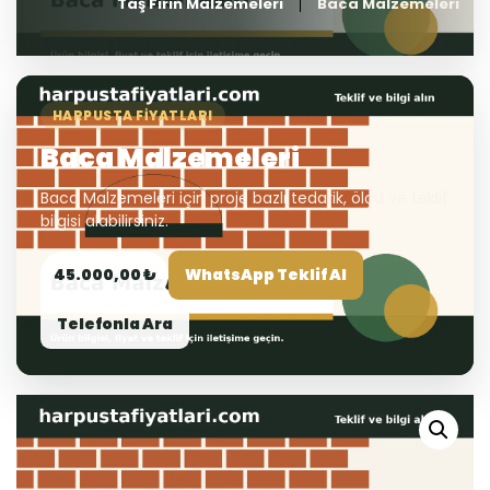
Taş Fırın Malzemeleri
Baca Malzemeleri
HARPUSTA FIYATLARI
Baca Malzemeleri
Baca Malzemeleri için proje bazlı tedarik, ölçü ve teklif
bilgisi alabilirsiniz.
45.000,00 ₺
WhatsApp Teklif Al
Telefonla Ara