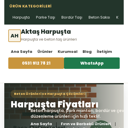
ÜRÜN KATEGORILERI
Harpuşta
Parke Taşı
Bordür Taşı
Beton Saksı
Kablo 
Aktaş Harpuşta
AH
Harpuşta ve beton taş ürünleri
Ana Sayfa
Ürünler
Kurumsal
Blog
İletişim
0531 912 78 21
WhatsApp
Ana Sayfa
Fırın ve Barbekü Ürünleri