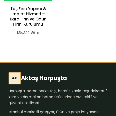
Taş Fırın Yapımı &
Hazır Barbekü
İmalat Hizmeti –
Malzemeleri
Kara Fırın ve Odun
45.000,00
₺
Fırını Kurulumu
135.374,88
₺
Aktaş Harpuşta
AH
Harpuşta, beton parke taşı, bordür, kablo taşı, dekoratif
karo ve dış mekan beton ürünlerinde hızlı teklif ve
güvenilir teslimat.
İstanbul merkezli çalışıyor, ürün ve proje ihtiyacına