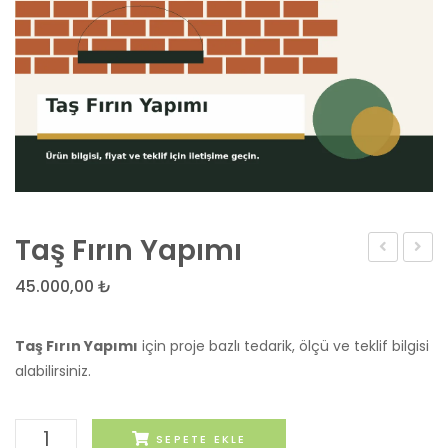
Taş Fırın Yapımı
Barbekü
Barbe
45.000,00
₺
Yapımı
Malze
Taş Fırın Yapımı
için proje bazlı tedarik, ölçü ve teklif bilgisi
alabilirsiniz.
Taş
SEPETE EKLE