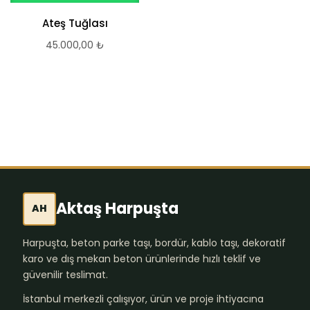
Ateş Tuğlası
Baca Malzemeleri
45.000,00
₺
45.000,00
₺
Aktaş Harpuşta
AH
Harpuşta, beton parke taşı, bordür, kablo taşı, dekoratif
karo ve dış mekan beton ürünlerinde hızlı teklif ve
güvenilir teslimat.
İstanbul merkezli çalışıyor, ürün ve proje ihtiyacına