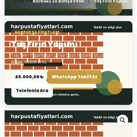
Barbekü ve Bahçe Fırını
Taş Fırın Yapımı
HARPUSTA FIYATLARI
Taş Fırın Yapımı
Taş Fırın Yapımı için proje bazlı tedarik, ölçü ve teklif
bilgisi alabilirsiniz.
45.000,00 ₺
WhatsApp Teklif Al
Telefonla Ara