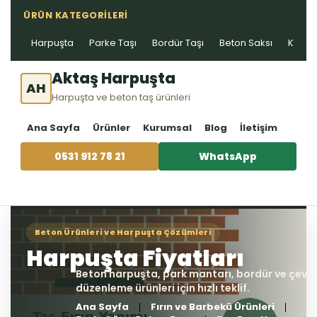
ÜRÜN KATEGORILERI
Harpuşta
Parke Taşı
Bordür Taşı
Beton Saksı
Kablo 
Aktaş Harpuşta
AH
Harpuşta ve beton taş ürünleri
Ana Sayfa
Ürünler
Kurumsal
Blog
İletişim
0531 912 78 21
WhatsApp
Ana Sayfa
Fırın ve Barbekü Ürünleri