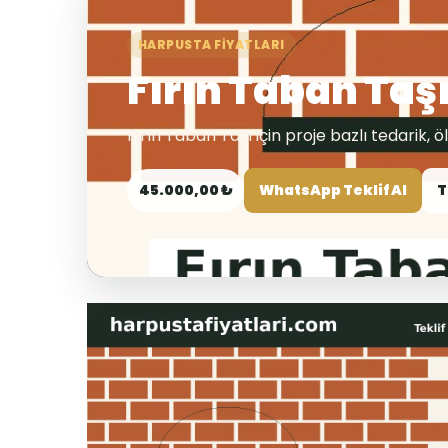
HARPUSTA FIYATLARI
Fırın Taban Taş
Fırın Taban Taşı için proje bazlı tedarik, ölçü
45.000,00 ₺
WhatsApp Teklif Al
T