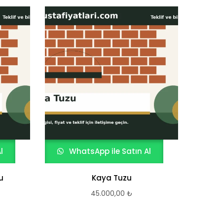
l
WhatsApp ile Satın Al
W
u
Kaya Tuzu
45.000,00
₺