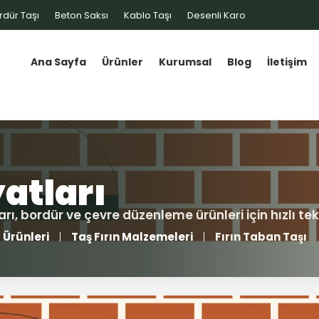
rdür Taşı
Beton Saksı
Kablo Taşı
Desenli Karo
Ana Sayfa
Ürünler
Kurumsal
Blog
İletişim
 Ürünleri
Taş Fırın Malzemeleri
Fırın Taban Taşı