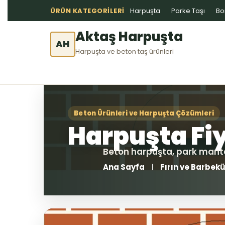
ÜRÜN KATEGORILERI
Harpuşta
Parke Taşı
Bo
Aktaş Harpuşta
AH
Harpuşta ve beton taş ürünleri
Ana Sayfa
Fırın ve Barbekü