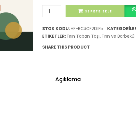
Fırın
SEPETE EKLE
Taban
Taşı
STOK KODU:
HF-BC3CF2D1F5
KATEGORILE
adet
ETIKETLER:
Fırın Taban Taşı
,
Fırın ve Barbekü 
SHARE THIS PRODUCT
Açıklama