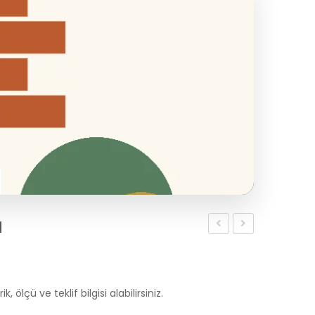
ı
Barbekü
Fırın
Yapımı
Yapımı
k, ölçü ve teklif bilgisi alabilirsiniz.