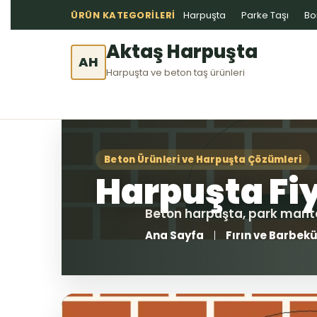
ÜRÜN KATEGORILERI
Harpuşta
Parke Taşı
Bo
Aktaş Harpuşta
AH
Harpuşta ve beton taş ürünleri
Ana Sayfa
Fırın ve Barbekü