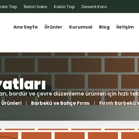
rdür Taşı
Beton Saksı
Kablo Taşı
Desenli Karo
Ana Sayfa
Ürünler
Kurumsal
Blog
İletişim
 Ürünleri
Barbekü ve Bahçe Fırını
Fırınlı Barbekü