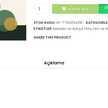
Fırınlı
SEPETE EKLE
Barbekü
Yapımı
STOK KODU:
HF-7760094391
KATEGORILE
adet
ETIKETLER:
Barbekü ve Bahçe Fırını
,
Fırın ve 
SHARE THIS PRODUCT
Açıklama