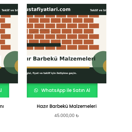
l
WhatsApp ile Satın Al
W
mı
Hazır Barbekü Malzemeleri
45.000,00
₺