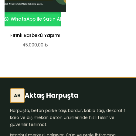
WhatsApp ile Satın Al
Fırınlı Barbekü Yapımı
45.000,00
₺
Aktaş Harpuşta
AH
Harpuşta, beton parke taşı, bordür, kablo taşı, dekoratif
karo ve dış mekan beton ürünlerinde hızlı teklif ve
güvenilir teslimat.
İstanbul merkezli çalışıyor, ürün ve proje ihtiyacına