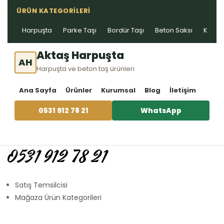
ÜRÜN KATEGORILERI
Harpuşta
Parke Taşı
Bordür Taşı
Beton Saksı
Kablo 
Aktaş Harpuşta
AH
Harpuşta ve beton taş ürünleri
Ana Sayfa
Ürünler
Kurumsal
Blog
İletişim
0531 912 78 21
WhatsApp
0531 912 78 21
Satış Temsilcisi
Mağaza Ürün Kategorileri