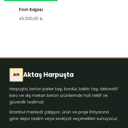
Fırın Kapısı
Ateş Tuğlası
45.000,00
₺
45.000,00
₺
Aktaş Harpuşta
AH
Harpuşta, beton parke taşı, bordür, kablo taşı, dekoratif
karo ve dış mekan beton ürünlerinde hızlı teklif ve
güvenilir teslimat.
İstanbul merkezli çalışıyor, ürün ve proje ihtiyacına
göre depo teslim veya sevkiyat seçenekleri sunuyoruz.