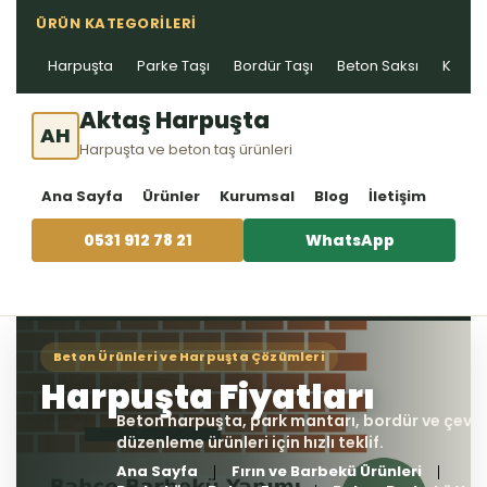
ÜRÜN KATEGORILERI
Harpuşta
Parke Taşı
Bordür Taşı
Beton Saksı
Kablo 
Aktaş Harpuşta
AH
Harpuşta ve beton taş ürünleri
Ana Sayfa
Ürünler
Kurumsal
Blog
İletişim
0531 912 78 21
WhatsApp
Ana Sayfa
Fırın ve Barbekü Ürünleri