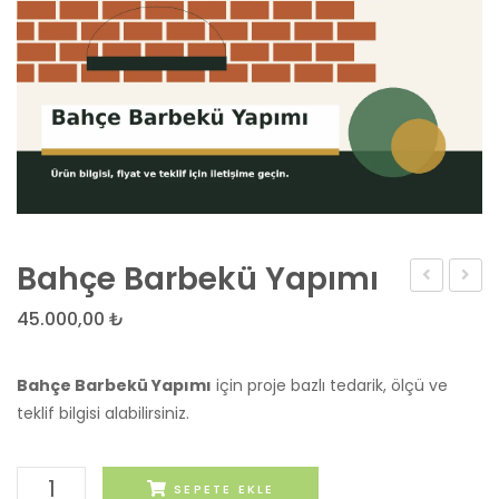
Bahçe Barbekü Yapımı
Tuzu
Barbe
45.000,00
₺
Yapım
Bahçe Barbekü Yapımı
için proje bazlı tedarik, ölçü ve
teklif bilgisi alabilirsiniz.
Bahçe
SEPETE EKLE