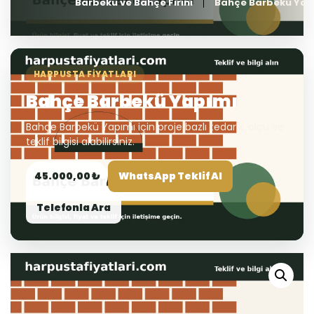
Barbekü ve Bahçe Fırını
Bahçe Barbekü Yap
HARPUSTA FIYATLARI
Bahçe Barbekü Yapımı
Bahçe Barbekü Yapımı için proje bazlı tedarik, ölçü ve
teklif bilgisi alabilirsiniz.
45.000,00 ₺
WhatsApp Teklif Al
Telefonla Ara