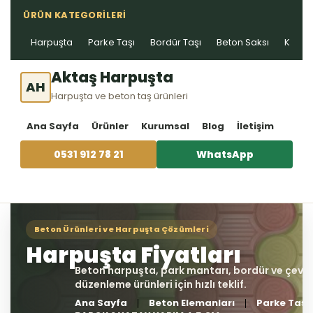
ÜRÜN KATEGORILERI
Harpuşta
Parke Taşı
Bordür Taşı
Beton Saksı
Kablo 
Aktaş Harpuşta
AH
Harpuşta ve beton taş ürünleri
Ana Sayfa
Ürünler
Kurumsal
Blog
İletişim
0531 912 78 21
WhatsApp
Ana Sayfa
Beton Elemanları
Parke Taşı