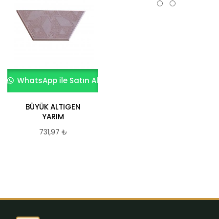
WhatsApp ile Satın Al
WhatsApp ile Satın Al
BÜYÜK ALTIGEN
20×20*8 cm beyaz
YARIM
Kumlamalı parke
taşı
731,97
₺
731,97
₺