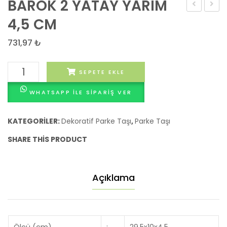
BAROK 2 YATAY YARIM
2
2,5
4,5 CM
DİKEY
CM
731,97
₺
YARIM
4,5
BAROK
SEPETE EKLE
CM
2
WHATSAPP ILE SIPARIŞ VER
YATAY
YARIM
4,5
KATEGORILER:
Dekoratif Parke Taşı
,
Parke Taşı
CM
SHARE THIS PRODUCT
adet
Açıklama