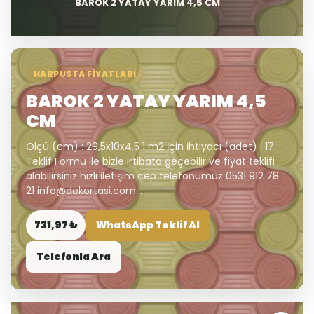
BAROK 2 YATAY YARIM 4,5 CM
HARPUSTA FIYATLARI
BAROK 2 YATAY YARIM 4,5
CM
Ölçü (cm) : 29,5x10x4,5 1 m2 İçin İhtiyacı (adet) : 17
Teklif Formu ile bizle irtibata geçebilir ve fiyat teklifi
alabilirsiniz hızlı iletişim cep telefonumuz 0531 912 78
21 info@dekortasi.com...
731,97 ₺
WhatsApp Teklif Al
Telefonla Ara