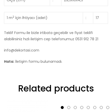
Ölçü (cm)
:
29,5x10x4,5
2
1 m
İçin İhtiyacı (adet)
:
17
Teklif Formu ile bizle irtibata geçebilir ve fiyat teklifi
alabilirsiniz hızlı iletişim cep telefonumuz 0531 912 78 21
info@dekortasi.com
Hata:
İletişim formu bulunamadı.
Related products