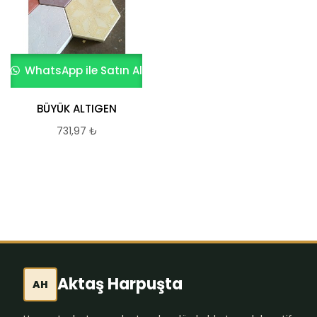
WhatsApp ile Satın Al
WhatsApp ile Satın Al
BÜYÜK ALTIGEN
Beyaz Kumlamalı
Parke Taşı 40×40*8
731,97
₺
cm
731,97
₺
Aktaş Harpuşta
AH