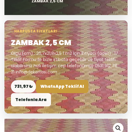
ZAMBAK 2,5 CM
HARPUSTA FIYATLARI
ZAMBAK 2,5 CM
Ölçü (cm) : 26,7x21,8x2,5 1 m2 İçin İhtiyacı (adet) : 17
Teklif Formu ile bizle irtibata geçebilir ve fiyat teklifi
alabilirsiniz hızlı iletişim cep telefonumuz 0531 912 78
21 info@dekortasi.com...
731,97 ₺
WhatsApp Teklif Al
Telefonla Ara