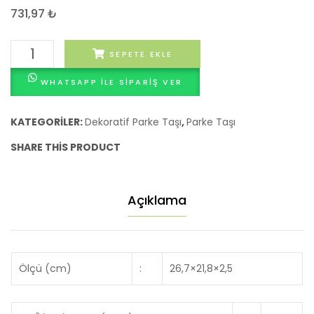
2
DİKEY
731,97
₺
YATAY
YARIM
YARIM
2,5
ZAMBAK
SEPETE EKLE
4,5
CM
2,5
WHATSAPP ILE SIPARIŞ VER
CM
CM
adet
KATEGORILER:
Dekoratif Parke Taşı
,
Parke Taşı
SHARE THIS PRODUCT
Açıklama
Ölçü (cm)
:
26,7×21,8×2,5