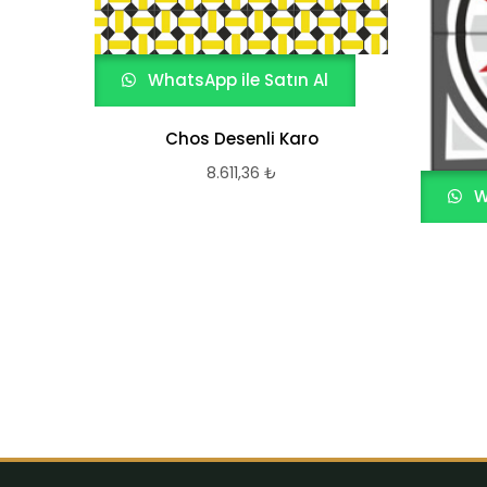
WhatsApp ile Satın Al
Chos Desenli Karo
8.611,36
₺
W