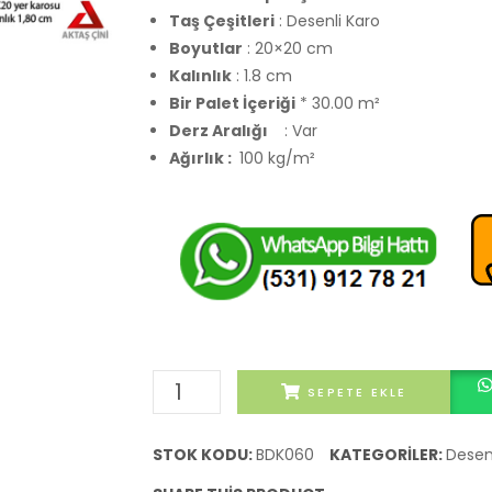
Taş Çeşitleri
: Desenli Karo
Boyutlar
: 20×20 cm
Kalınlık
: 1.8 cm
Bir Palet İçeriği
* 30.00 m²
Derz Aralığı
: Var
Ağırlık :
100 kg/m²
Beşikdağ
SEPETE EKLE
Desenli
Karo
STOK KODU:
BDK060
KATEGORILER:
Desen
adet