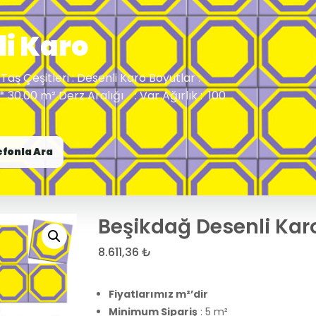
i Karo
Taş Çeşitleri : Desenli Karo Boyutlar :
 * 30.00 m² Derz Aralığı : Var Ağırlık : 100
efonla Ara
Beşikdağ Desenli Kar
8.611,36
₺
Fiyatlarımız m²’dir
Minimum Sipariş
: 5 m²