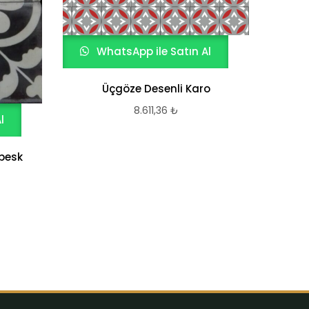
WhatsApp ile Satın Al
Üçgöze Desenli Karo
8.611,36
₺
l
W
besk