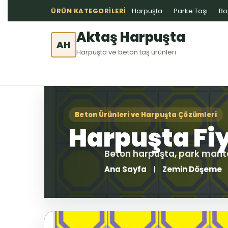
ÜRÜN KATEGORILERI
Harpuşta
Parke Taşı
Bo
Aktaş Harpuşta
AH
Harpuşta ve beton taş ürünleri
Ana Sayfa
Zemin Döşeme