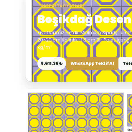
HARPUSTA FIYATLARI
Beşikdağ Desenl
Fiyatlarımız m²’dir Minimum Sipariş : 5 m² 
20×20 cm Kalınlık : 1.8 cm Bir Palet İçeriği
kg/m²
8.611,36 ₺
WhatsApp Teklif Al
Tel