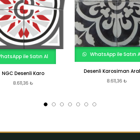
WhatsApp ile Satın A
hatsApp ile Satın Al
Desenli Karosiman Ara
NGC Desenli Karo
8.611,36
₺
8.611,36
₺