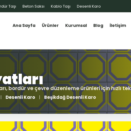
rdür Taşı
Beton Saksı
Kablo Taşı
Desenli Karo
Ana Sayfa
Ürünler
Kurumsal
Blog
İletişim
Desenli Karo
Beşikdağ Desenli Karo