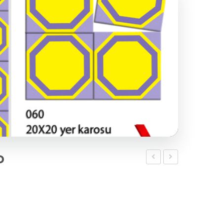
o
Desenli
Desenli
Karo
Karo