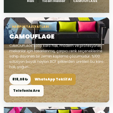
Halı
Ticari Halılar
CAMOUFLAGE
HARPUSTA FIYATLARI
CAMOUFLAGE
CAMOUFLAGE Loop karo halı, modern ve profesyonel
mekanlar için tasarlanmış, çarpıcı renk seçeneklerine
sahip dayanıklı bir zemin kaplama çözümüdür. %100
solüsyon boyalı naylon BCF ipliklerden üretilen bu karo
halı, yoğun...
818,08 ₺
WhatsApp Teklif Al
Telefonla Ara