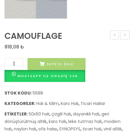
CAMOUFLAGE
COW
Karo
818,08
₺
Halı
CAMOUFLAGE
SEPETE EKLE
adet
WHATSAPP ILE SIPARIŞ VER
STOK KODU:
5688
KATEGORILER:
Halı & Kilim
,
Karo Halı
,
Ticari Halılar
ETIKETLER:
50x50 halı
,
çizgili halı
,
dayanıklı halı
,
geri
dönüştürülmüş altlık
,
karo halı
,
leke tutmaz halı
,
modern
halı
,
naylon halı
,
ofis halısı
,
SYNOPSYS
,
ticari halı
,
vinil altlık
,