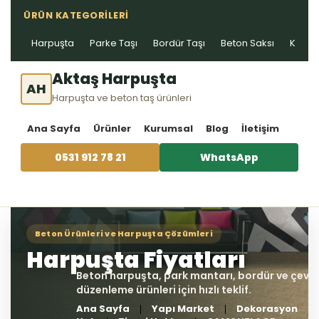
ÜRÜN KATEGORILERI
Harpuşta
Parke Taşı
Bordür Taşı
Beton Saksı
Kablo 
Aktaş Harpuşta
AH
Harpuşta ve beton taş ürünleri
Ana Sayfa
Ürünler
Kurumsal
Blog
İletişim
0531 912 78 21
WhatsApp
Ana Sayfa
Yapı Market
Dekorasyon