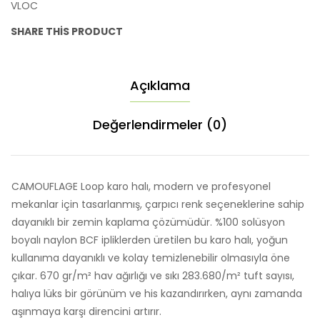
VLOC
SHARE THIS PRODUCT
Açıklama
Değerlendirmeler (0)
CAMOUFLAGE Loop karo halı, modern ve profesyonel
mekanlar için tasarlanmış, çarpıcı renk seçeneklerine sahip
dayanıklı bir zemin kaplama çözümüdür. %100 solüsyon
boyalı naylon BCF ipliklerden üretilen bu karo halı, yoğun
kullanıma dayanıklı ve kolay temizlenebilir olmasıyla öne
çıkar. 670 gr/m² hav ağırlığı ve sıkı 283.680/m² tuft sayısı,
halıya lüks bir görünüm ve his kazandırırken, aynı zamanda
aşınmaya karşı direncini artırır.