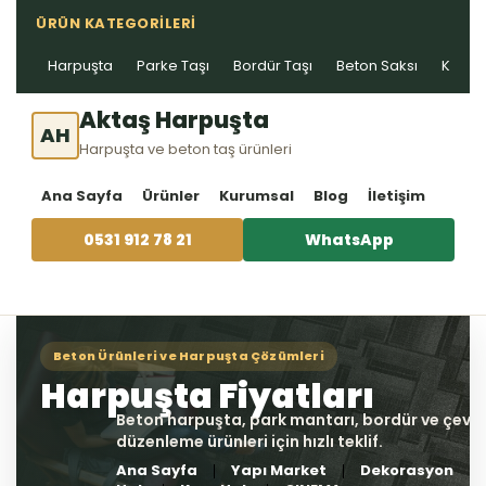
ÜRÜN KATEGORILERI
Harpuşta
Parke Taşı
Bordür Taşı
Beton Saksı
Kablo 
Aktaş Harpuşta
AH
Harpuşta ve beton taş ürünleri
Ana Sayfa
Ürünler
Kurumsal
Blog
İletişim
0531 912 78 21
WhatsApp
Ana Sayfa
Yapı Market
Dekorasyon