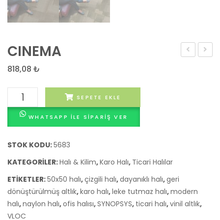
CINEMA
SQUARE
818,08
₺
CINEMA
SEPETE EKLE
adet
WHATSAPP ILE SIPARIŞ VER
STOK KODU:
5683
KATEGORILER:
Halı & Kilim
,
Karo Halı
,
Ticari Halılar
ETIKETLER:
50x50 halı
,
çizgili halı
,
dayanıklı halı
,
geri
dönüştürülmüş altlık
,
karo halı
,
leke tutmaz halı
,
modern
halı
,
naylon halı
,
ofis halısı
,
SYNOPSYS
,
ticari halı
,
vinil altlık
,
VLOC