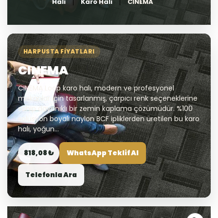
Halı
Karo Halı
CINEMA
HARPUSTA FIYATLARI
CINEMA
CINEMA Loop karo halı, modern ve profesyonel
mekanlar için tasarlanmış, çarpıcı renk seçeneklerine
sahip dayanıklı bir zemin kaplama çözümüdür. %100
solüsyon boyalı naylon BCF ipliklerden üretilen bu karo
halı, yoğun...
818,08 ₺
WhatsApp Teklif Al
Telefonla Ara