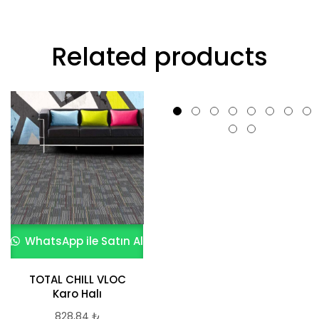
Related products
WhatsApp ile Satın Al
WhatsApp ile Satın Al
TOTAL CHILL VLOC
SEQUEL
Karo Halı
818,08
₺
828,84
₺