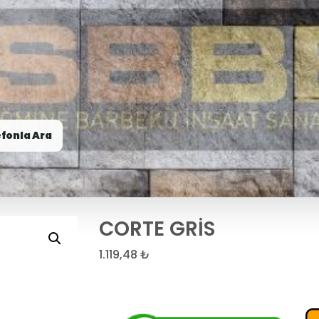
fonla Ara
CORTE GRİS
1.119,48
₺