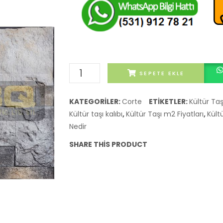
CORTE
SEPETE EKLE
GRİS
adet
KATEGORILER:
Corte
ETIKETLER:
Kültür Ta
Kültür taşı kalıbı
,
Kültür Taşı m2 Fiyatları
,
Kült
Nedir
SHARE THIS PRODUCT