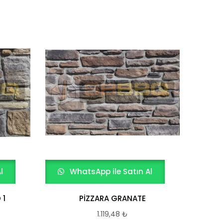
l
WhatsApp ile Satın Al
W
 1
PİZZARA GRANATE
1.119,48
₺