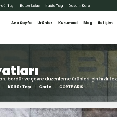
rdür Taşı
Beton Saksı
Kablo Taşı
Desenli Karo
Ana Sayfa
Ürünler
Kurumsal
Blog
İletişim
Kültür Taşı
Corte
CORTE GRİS