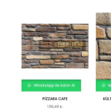
WhatsApp ile Satın Al
W
PİZZARA CAFE
KÜL
1.119,48
₺