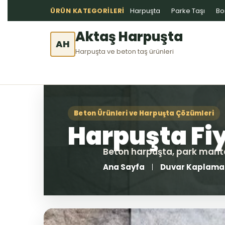
ÜRÜN KATEGORILERI
Harpuşta
Parke Taşı
Bo
Aktaş Harpuşta
AH
Harpuşta ve beton taş ürünleri
Ana Sayfa
Duvar Kaplama