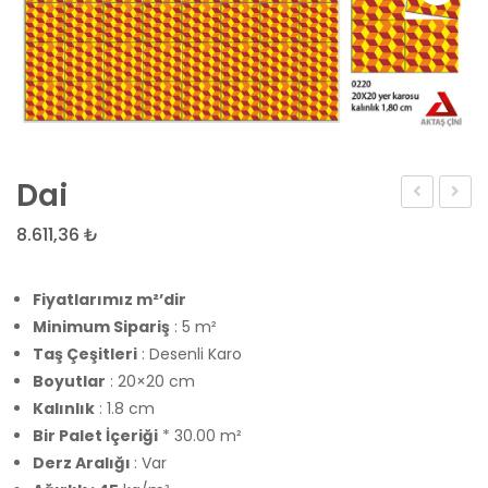
Dai
8.611,36
₺
Fiyatlarımız m²’dir
Minimum Sipariş
: 5 m²
Taş Çeşitleri
: Desenli Karo
Boyutlar
: 20×20 cm
Kalınlık
: 1.8 cm
Bir Palet İçeriği
* 30.00 m²
Derz Aralığı
: Var