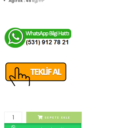
Ağırlık : 45
kg/m²
Dai
SEPETE EKLE
adet