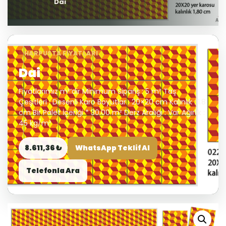
Dai
HARPUSTA FIYATLARI
Dai
Fiyatlarımız m²’dir Minimum Sipariş : 5 m² Taş
Çeşitleri : Desenli Karo Boyutlar : 20×20 cm Kalınlık : 1.8
cm Bir Palet İçeriği * 30.00 m² Derz Aralığı : Var Ağırlık :
45 kg/m²
8.611,36 ₺
WhatsApp Teklif Al
Telefonla Ara