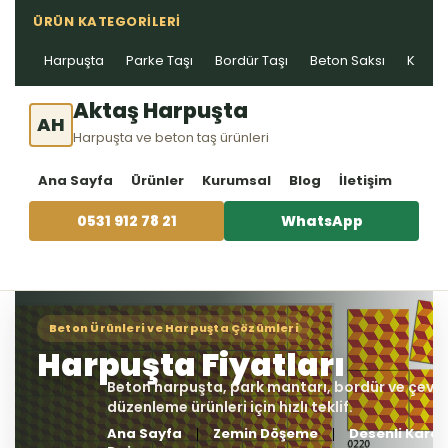
ÜRÜN KATEGORILERI
Harpuşta
Parke Taşı
Bordür Taşı
Beton Saksı
Kablo 
Aktaş Harpuşta
AH
Harpuşta ve beton taş ürünleri
Ana Sayfa
Ürünler
Kurumsal
Blog
İletişim
0531 912 78 21
WhatsApp
Ana Sayfa
Zemin Döşeme
Desenli Karo