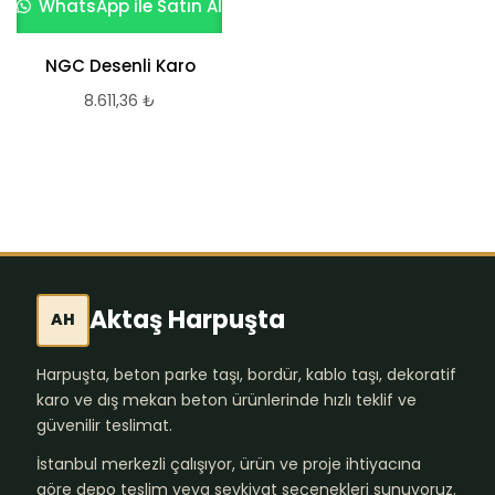
WhatsApp ile Satın Al
Desenli Karo ENKA
NGC Desenli Karo
8.611,36
₺
8.611,36
₺
Aktaş Harpuşta
AH
Harpuşta, beton parke taşı, bordür, kablo taşı, dekoratif
karo ve dış mekan beton ürünlerinde hızlı teklif ve
güvenilir teslimat.
İstanbul merkezli çalışıyor, ürün ve proje ihtiyacına
göre depo teslim veya sevkiyat seçenekleri sunuyoruz.