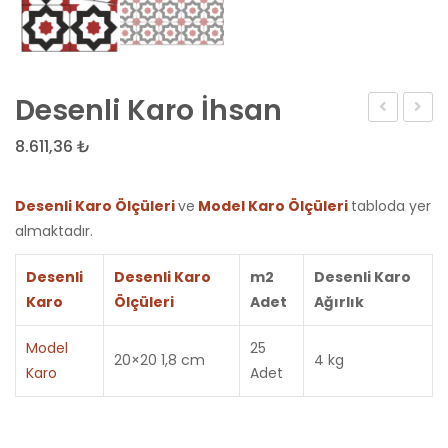
Desenli Karo İhsan
Karo
Karo
8.611,36
₺
Fatih
Depa
Desenli Karo Ölçüleri
ve
Model Karo Ölçüleri
tabloda yer
almaktadır.
Desenli
Desenli Karo
m2
Desenli Karo
Karo
Ölçüleri
Adet
Ağırlık
Model
25
20×20 1,8 cm
4 kg
Karo
Adet