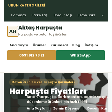
ÜRÜN KATEGORILERI
Harpuşta
Parke Taşı
Bordür Taşı
Beton Saksı
Kablo 
Aktaş Harpuşta
AH
Harpuşta ve beton taş ürünleri
Ana Sayfa
Ürünler
Kurumsal
Blog
İletişim
0531 912 78 21
WhatsApp
Ana Sayfa
Zemin Döşeme
Desenli Karo