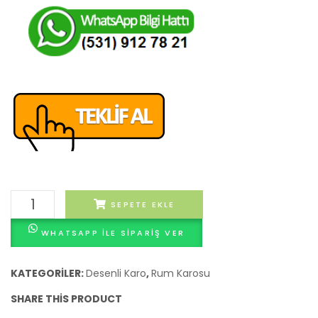
Desenli
SEPETE EKLE
Karo
WHATSAPP ILE SIPARIŞ VER
İhsan
adet
KATEGORILER:
Desenli Karo
,
Rum Karosu
SHARE THIS PRODUCT