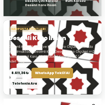
Desenli Çini Karolar
Rum Karosu
Desenli Karo İhsan
HARPUSTA FIYATLARI
Desenli Karo İhsan
Desenli Karo Ölçüleri ve Model Karo Ölçüleri tabloda
yer almaktadır. Desenli Karo Desenli Karo Ölçüleri m2
Adet Desenli Karo Ağırlık Model Karo 20×20 1,8 cm 25
Adet 4 kg
8.611,36 ₺
WhatsApp Teklif Al
Telefonla Ara