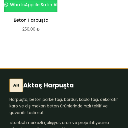
WhatsApp ile Satın Al
WhatsApp ile Satın Al
Beton Harpuşta
Çift Eğimli Harpuşta
250,00
₺
250,00
₺
Aktaş Harpuşta
AH
Harpuşta, beton parke taşı, bordür, kablo taşı, dekoratif
karo ve dış mekan beton ürünlerinde hızlı teklif ve
güvenilir teslimat.
İstanbul merkezli çalışıyor, ürün ve proje ihtiyacına