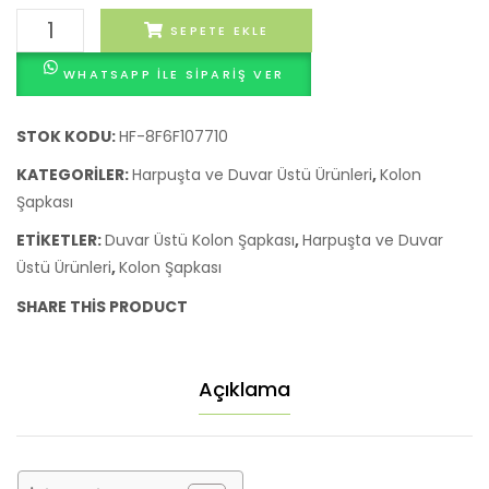
Duvar
SEPETE EKLE
Üstü
WHATSAPP ILE SIPARIŞ VER
Kolon
Şapkası
adet
STOK KODU:
HF-8F6F107710
KATEGORILER:
Harpuşta ve Duvar Üstü Ürünleri
,
Kolon
Şapkası
ETIKETLER:
Duvar Üstü Kolon Şapkası
,
Harpuşta ve Duvar
Üstü Ürünleri
,
Kolon Şapkası
SHARE THIS PRODUCT
Açıklama