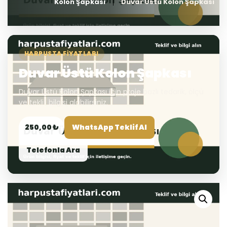
Kolon Şapkası
Duvar Üstü Kolon Şapkası
HARPUSTA FIYATLARI
Duvar Üstü Kolon Şapkası
Duvar Üstü Kolon Şapkası için proje bazlı tedarik, ölçü
ve teklif bilgisi alabilirsiniz.
250,00 ₺
WhatsApp Teklif Al
Telefonla Ara