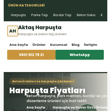
ÜRÜN KATEGORILERI
Harpuşta
Parke Taşı
Bordür Taşı
Beton Saksı
Kablo 
Aktaş Harpuşta
AH
Harpuşta ve beton taş ürünleri
Ana Sayfa
Ürünler
Kurumsal
Blog
İletişim
0531 912 78 21
WhatsApp
Ana Sayfa
Harpuşta ve Duvar Üstü Ürünleri