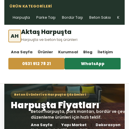
ÜRÜN KATEGORILERI
Harpuşta
Parke Taşı
Bordür Taşı
Beton Saksı
Kablo 
Aktaş Harpuşta
AH
Harpuşta ve beton taş ürünleri
Ana Sayfa
Ürünler
Kurumsal
Blog
İletişim
0531 912 78 21
WhatsApp
Ana Sayfa
Yapı Market
Dekorasyon