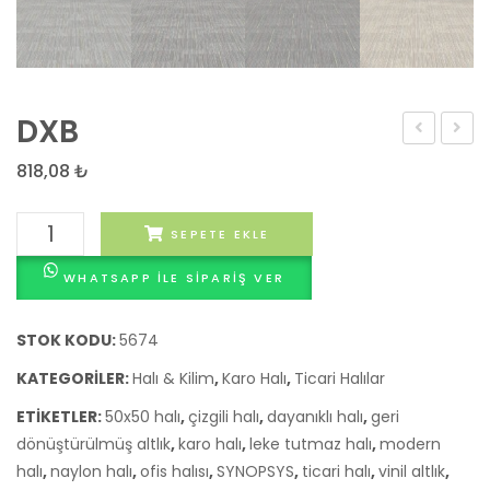
DXB
818,08
₺
DXB
SEPETE EKLE
adet
WHATSAPP ILE SIPARIŞ VER
STOK KODU:
5674
KATEGORILER:
Halı & Kilim
,
Karo Halı
,
Ticari Halılar
ETIKETLER:
50x50 halı
,
çizgili halı
,
dayanıklı halı
,
geri
dönüştürülmüş altlık
,
karo halı
,
leke tutmaz halı
,
modern
halı
,
naylon halı
,
ofis halısı
,
SYNOPSYS
,
ticari halı
,
vinil altlık
,