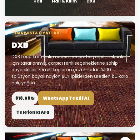
Halı
Halı & Kilim
DXB
HARPUSTA FIYATLARI
DXB
DXB Loop karo halı, modern ve profesyonel mekanlar
için tasarlanmış, çarpıcı renk seçeneklerine sahip
dayanıklı bir zemin kaplama çözümüdür. %100
solüsyon boyalı naylon BCF ipliklerden üretilen bu karo
halı, yoğun...
818,08 ₺
WhatsApp Teklif Al
Telefonla Ara