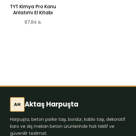
TYT Kimya Pro Konu
Bilfen Yayınları
Anlatımı El Kitabı
Türkçe 9. Sınıf LGS
Deneme Seti 4’lü
87,84
₺
1.674,05
₺
Aktaş Harpuşta
AH
Harpuşta, beton parke taşı, bordür, kablo taşı, dekoratif
karo ve dış mekan beton ürünlerinde hızlı teklif ve
güvenilir teslimat.