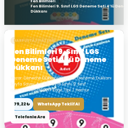
Fen Bilimleri
Fen Bilimleri 9. Sınıf LGS Deneme Seti 4’lü Den
Dükkanı
HARPUSTA FIYATLARI
Fen Bilimleri 9. Sınıf LGS
Deneme Seti 4’lü Deneme
Dükkanı
Yazar: Deneme Dükkanı Yayınevi: Deneme Dükkanı
Sayfa Sayısı: 4 x 48 sayfa Sınıfı: 9. Sınıf
ISBN: 9786052360217 Kağıt Tipi: 1. Hamur
79,22 ₺
WhatsApp Teklif Al
Telefonla Ara