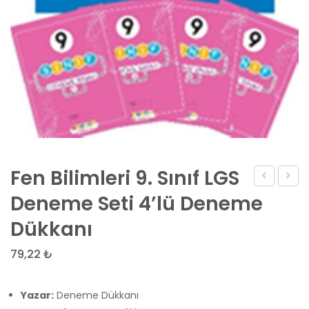
Fen Bilimleri 9. Sınıf LGS
Denizi
9.
Deneme Seti 4’lü Deneme
9.
Sınıf
Dükkanı
Sınıf
LGS
LGS
Dene
79,22
₺
Deneme
Seti
Seti
4’lü
Yazar:
Deneme Dükkanı