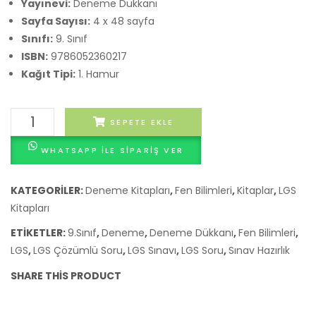
4’lü
–
Yayınevi:
Deneme Dükkanı
Sayfa Sayısı:
4 x 48 sayfa
LGS
Sonu
Sınıfı:
9. Sınıf
Tek
Yayınl
ISBN:
9786052360217
Kitap
Kağıt Tipi:
1. Hamur
Paragraf
Denizi
Fen
Soru
SEPETE EKLE
Bilimleri
Bankası
WHATSAPP ILE SIPARIŞ VER
9.
Deneme
Sınıf
Sınavları
LGS
KATEGORILER:
Deneme Kitapları
,
Fen Bilimleri
,
Kitaplar
,
LGS
ve
Deneme
Kitapları
8.Sınıf
Seti
ETIKETLER:
9.Sınıf
,
Deneme
,
Deneme Dükkanı
,
Fen Bilimleri
,
LGS
4'lü
LGS
,
LGS Çözümlü Soru
,
LGS Sınavı
,
LGS Soru
,
Sınav Hazırlık
Deneme
Röntgen
SHARE THIS PRODUCT
Dükkanı
4’lü
adet
Fasikül