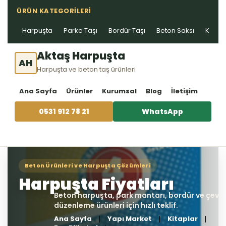
ÜRÜN KATEGORILERI
Harpuşta
Parke Taşı
Bordür Taşı
Beton Saksı
Kablo 
Aktaş Harpuşta
AH
Harpuşta ve beton taş ürünleri
Ana Sayfa
Ürünler
Kurumsal
Blog
İletişim
0531 912 78 21
WhatsApp
Ana Sayfa
Yapı Market
Kitaplar