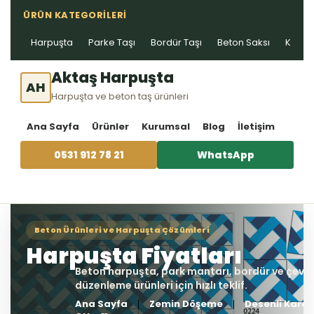
ÜRÜN KATEGORILERI
Harpuşta
Parke Taşı
Bordür Taşı
Beton Saksı
Kablo 
Aktaş Harpuşta
AH
Harpuşta ve beton taş ürünleri
Ana Sayfa
Ürünler
Kurumsal
Blog
İletişim
0531 912 78 21
WhatsApp
Ana Sayfa
Zemin Döşeme
Desenli Karo