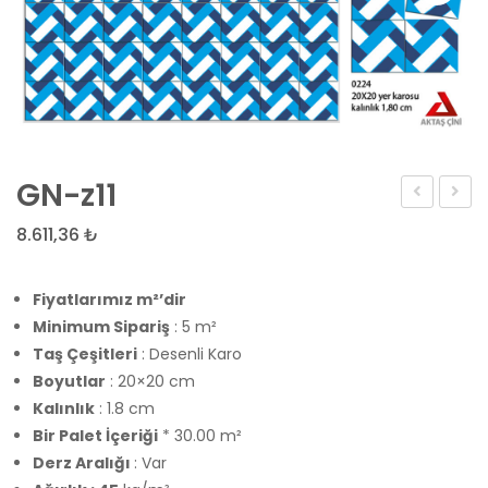
GN-z11
8.611,36
₺
Fiyatlarımız m²’dir
Minimum Sipariş
: 5 m²
Taş Çeşitleri
: Desenli Karo
Boyutlar
: 20×20 cm
Kalınlık
: 1.8 cm
Bir Palet İçeriği
* 30.00 m²
Derz Aralığı
: Var