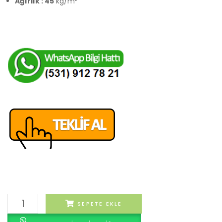
Ağırlık : 45
kg/m²
GN-
SEPETE EKLE
z11