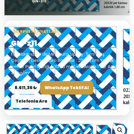
GN-z11
HARPUSTA FIYATLARI
GN-z11
Fiyatlarımız m²’dir Minimum Sipariş : 5 m² Taş
Çeşitleri : Desenli Karo Boyutlar : 20×20 cm Kalınlık : 1.8
cm Bir Palet İçeriği * 30.00 m² Derz Aralığı : Var Ağırlık :
45 kg/m²
8.611,36 ₺
WhatsApp Teklif Al
Telefonla Ara