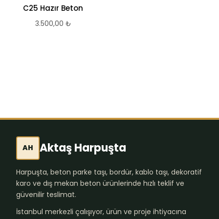
C25 Hazır Beton
Beton Sienna Yer
Taşı Fiyatları ve
3.500,00
₺
Çeşitleri
1.783,41
₺
–
2.191,16
₺
Fiyat
aralığı:
1.783,4
-
2.191,16
Aktaş Harpuşta
AH
Harpuşta, beton parke taşı, bordür, kablo taşı, dekoratif
karo ve dış mekan beton ürünlerinde hızlı teklif ve
güvenilir teslimat.
İstanbul merkezli çalışıyor, ürün ve proje ihtiyacına