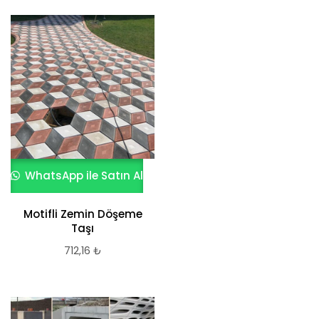
1.783,41 ₺
-
2.191,16 ₺
WhatsApp ile Satın Al
Motifli Zemin Döşeme
Taşı
712,16
₺