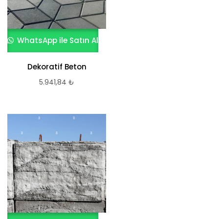
WhatsApp ile Satın Al
Dekoratif Beton
5.941,84
₺