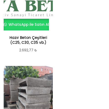
WhatsApp ile Satın Al
Hazır Beton Çeşitleri
(C25, C30, C35 vb.)
2.692,77
₺