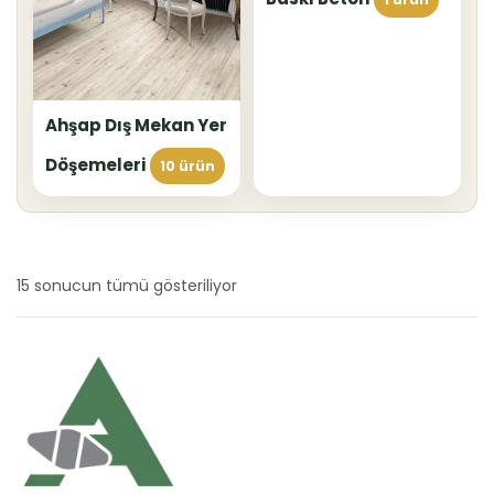
Ahşap Dış Mekan Yer
Döşemeleri
10 ürün
15 sonucun tümü gösteriliyor
En
yeniye
göre
sıralandı