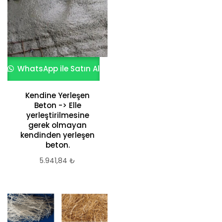
WhatsApp ile Satın Al
Kendine Yerleşen
Beton -> Elle
yerleştirilmesine
gerek olmayan
kendinden yerleşen
beton.
5.941,84
₺