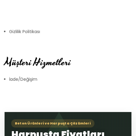
Gizlilik Politikası
Müşteri Hizmetleri
İade/Değişim