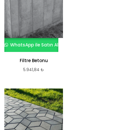
WhatsApp ile Satın Al
Filtre Betonu
5.941,84
₺