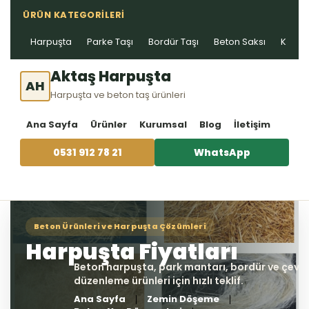
ÜRÜN KATEGORILERI
Harpuşta
Parke Taşı
Bordür Taşı
Beton Saksı
Kablo 
Aktaş Harpuşta
AH
Harpuşta ve beton taş ürünleri
Ana Sayfa
Ürünler
Kurumsal
Blog
İletişim
0531 912 78 21
WhatsApp
Ana Sayfa
Zemin Döşeme