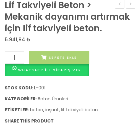
Lif Takviyeli Beton >
Betonu
Yerle
Mekanik dayanımı artırmak
Beto
için lif takviyeli beton.
->
Elle
5.941,84
₺
yerleş
Lif
gerek
SEPETE EKLE
Takviyeli
olma
WHATSAPP ILE SIPARIŞ VER
Beton
kendi
>
yerle
Mekanik
STOK KODU:
L-001
beton
dayanımı
KATEGORILER:
Beton Ürünleri
artırmak
ETIKETLER:
beton
,
inşaat
,
lif takviyeli beton
için
lif
SHARE THIS PRODUCT
takviyeli
beton.