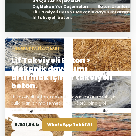
Bahçe Yer Döşemeleri
Dış Mekan Yer Döşemeleri
Beton Ürünleri
Lif Takviyeli Beton > Mekanik dayanımı artırmak
lif takviyeli beton.
HARPUSTA FIYATLARI
Lif Takviyeli Beton >
Mekanik dayanımı
artırmak için lif takviyeli
beton.
Lif takviyeli beton, mekanik dayanımı artırmak için
kullanılan bir malzemedir. Yol, köprü, bina gibi
yapılarda kullanılır.
5.941,84 ₺
WhatsApp Teklif Al