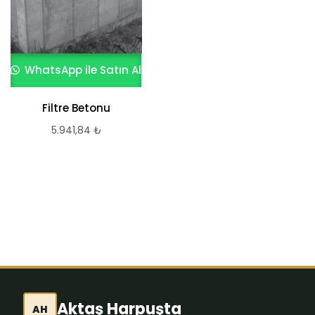
WhatsApp ile Satın Al
WhatsApp ile Satın Al
Filtre Betonu
Beton Palet Bloğu
5.941,84
₺
3.326,14
₺
Aktaş Harpuşta
AH