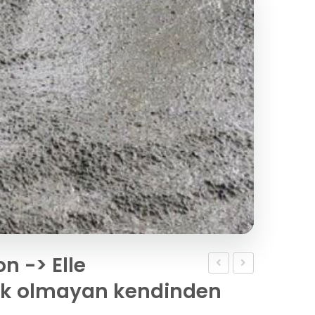
n -> Elle
Takviyeli
Beton
rek olmayan kendinden
Beton
Ürünleri