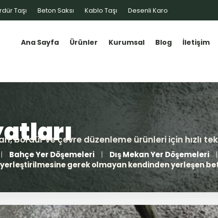
rdür Taşı
Beton Saksı
Kablo Taşı
Desenli Karo
Ana Sayfa
Ürünler
Kurumsal
Blog
İletişim
Bahçe Yer Döşemeleri
Dış Mekan Yer Döşemeleri
e yerleştirilmesine gerek olmayan kendinden yerleşen be