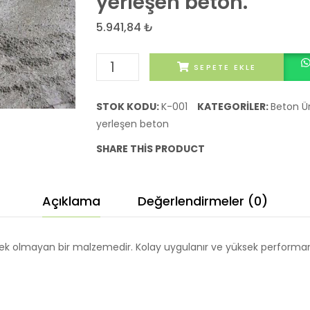
yerleşen beton.
5.941,84
₺
Kendine
SEPETE EKLE
Yerleşen
Beton
STOK KODU:
K-001
KATEGORILER:
Beton Ür
-
yerleşen beton
>
SHARE THIS PRODUCT
Elle
yerleştirilmesine
gerek
Açıklama
Değerlendirmeler (0)
olmayan
kendinden
yerleşen
erek olmayan bir malzemedir. Kolay uygulanır ve yüksek performan
beton.
adet