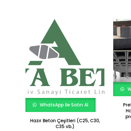
W
WhatsApp ile Satın Al
Pre
Ha
pr
Hazır Beton Çeşitleri (C25, C30,
C35 vb.)