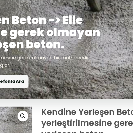
 Beton -> Elle
ne gerek olmayan
eşen beton.
ilmesine gerek olmayan bir malzemedir.
ğlar.
efonla Ara
Kendine Yerleşen Beto
yerleştirilmesine ge