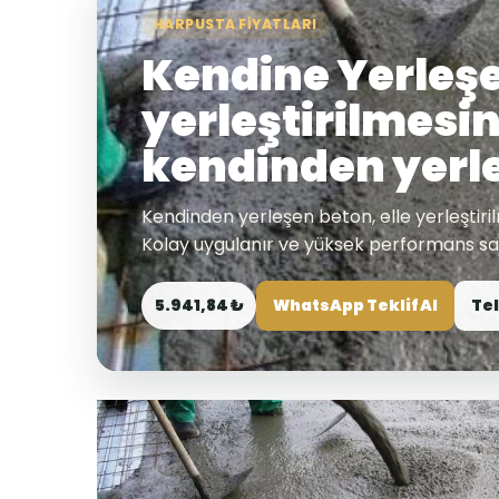
HARPUSTA FIYATLARI
Kendine Yerleşen
yerleştirilmesi
kendinden yerl
Kendinden yerleşen beton, elle yerleştir
Kolay uygulanır ve yüksek performans sa
5.941,84 ₺
WhatsApp Teklif Al
Tel