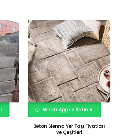
l
WhatsApp ile Satın Al
W
Beton Sienna Yer Taşı Fiyatları
ve Çeşitleri