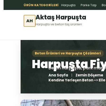
ÜRÜN KATEGORILERI
Harpuşta
Parke Taşı
Bo
Aktaş Harpuşta
AH
Harpuşta ve beton taş ürünleri
Ana Sayfa
Zemin Döşeme
Kendine Yerleşen Beton -> Ell