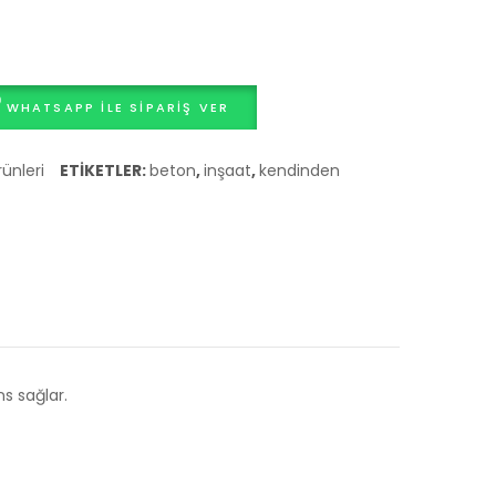
>
->
Mekanik
Hazır
dayanımı
betondan
artırmak
üretilen
WHATSAPP ILE SIPARIŞ VER
için
prefabrik
lif
beton
ünleri
ETIKETLER:
beton
,
inşaat
,
kendinden
takviyeli
ürünleri.
beton.
s sağlar.