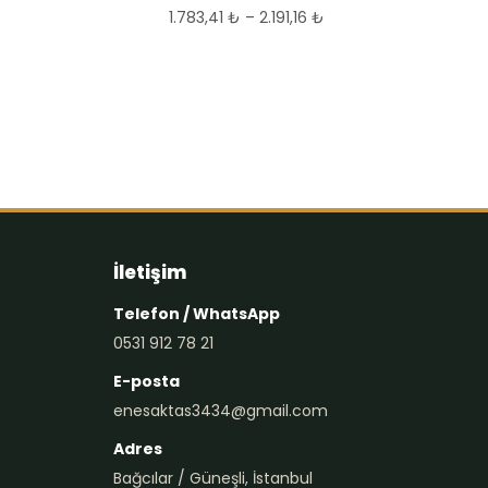
1.783,41
₺
–
2.191,16
₺
Fiyat
aralığı:
1.783,41 ₺
-
2.191,16 ₺
İletişim
Telefon / WhatsApp
0531 912 78 21
E-posta
enesaktas3434@gmail.com
Adres
Bağcılar / Güneşli, İstanbul