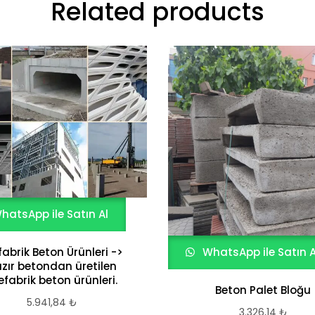
Related products
hatsApp ile Satın Al
fabrik Beton Ürünleri ->
WhatsApp ile Satın A
zır betondan üretilen
efabrik beton ürünleri.
Beton Palet Bloğu
5.941,84
₺
3.326,14
₺