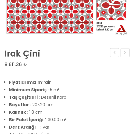
Irak Çini
Çini
Çini
8.611,36
₺
Fiyatlarımız m²’dir
Minimum Sipariş
: 5 m²
Taş Çeşitleri
: Desenli Karo
Boyutlar
: 20×20 cm
Kalınlık
: 1.8 cm
Bir Palet İçeriği
* 30.00 m²
Derz Aralığı
: Var