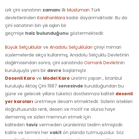
ürk çini sanatının
zamanı
ilk
Müslüman
Türk
devletlerinden
Karahanlılara
kadar dayanmaktadır. Bu da
çini sanatının bin yılı aşkın bir
geçmişe
haiz
bulunduğunu
göstermektedir.
Büyük Selçuklular
ve
Anadolu Selçukluları
çiniyi mimari
süslemelerde sıkça kullanmış, Anadolu Selçuklu Devletinin
dağılmasından sonra, çini sanatında
Osmanlı Devleti
nin
kuruluşuyla yeni bir
devre
başlamıştır.
Desenli Karo
ve
Model Karo
üretimi yapan , İstanbul
kuruluşlu Aktaş Çini 1987
senesinde
kurulduğundan bu
güne ve gelecek yıllara tüketici dostlarımıza kaliteli
desenli
yer karoları
üretmeye devam etmektedir. Sizlerin istekleri
doğrultusunda renk, desen ve motif ne olursa hayır
dememiş ve sizleri memnun etmek için
kaliteden
taviz
vermeden ürünlerinizi teslim etmişizdir.
Kalite ve termini her
vakit
ön planda tutmuşuzdur. Söz