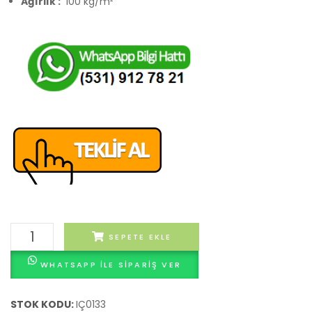
Ağırlık :
100 kg/m²
Irak
SEPETE EKLE
Çini
WHATSAPP ILE SIPARIŞ VER
adet
STOK KODU:
IÇ0133