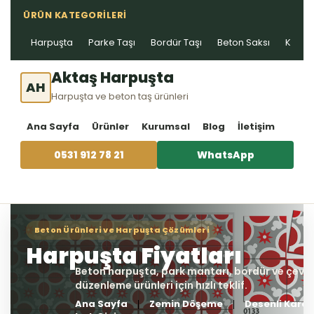
ÜRÜN KATEGORILERI
Harpuşta
Parke Taşı
Bordür Taşı
Beton Saksı
Kablo 
Aktaş Harpuşta
AH
Harpuşta ve beton taş ürünleri
Ana Sayfa
Ürünler
Kurumsal
Blog
İletişim
0531 912 78 21
WhatsApp
Ana Sayfa
Zemin Döşeme
Desenli Karo