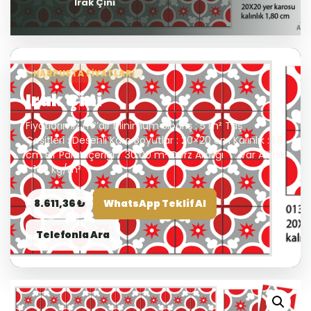
Irak Çini
HARPUSTA FIYATLARI
Irak Çini
Fiyatlarımız m²’dir Minimum Sipariş : 5 m² Taş
Çeşitleri : Desenli Karo Boyutlar : 20×20 cm Kalınlık : 1.8
cm Bir Palet İçeriği * 30.00 m² Derz Aralığı : Var Ağırlık
: 100 kg/m²
8.611,36 ₺
WhatsApp Teklif Al
Telefonla Ara