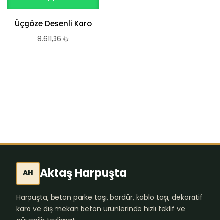
Üçgöze Desenli Karo
WhatsApp ile Satın Al
8.611,36
₺
Desenli Karo
Departamento
8.611,36
₺
Aktaş Harpuşta
AH
Harpuşta, beton parke taşı, bordür, kablo taşı, dekoratif
karo ve dış mekan beton ürünlerinde hızlı teklif ve
güvenilir teslimat.