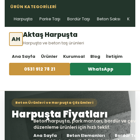
ÜRÜN KATEGORILERI
Harpuşta
Parke Taşı
Bordür Taşı
Beton Saksı
Kablo 
Aktaş Harpuşta
AH
Harpuşta ve beton taş ürünleri
Ana Sayfa
Ürünler
Kurumsal
Blog
İletişim
0531 912 78 21
WhatsApp
Ana Sayfa
Beton Elemanları
Bordür Taş