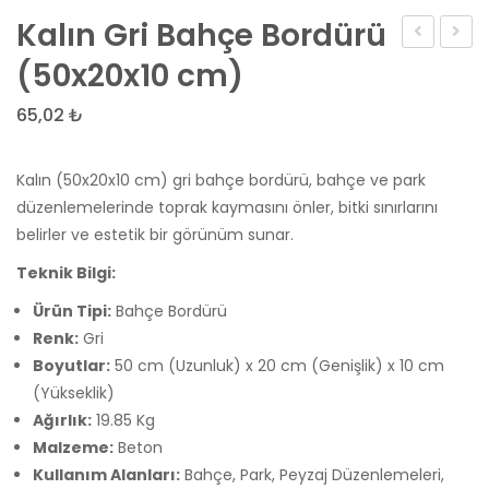
Kalın Gri Bahçe Bordürü
Miraikan
Bahç
(50x20x10 cm)
Boşluklu
Bordü
65,02
₺
Briket
(50×
(Tahmini
cm)
Kalın (50x20x10 cm) gri bahçe bordürü, bahçe ve park
–
düzenlemelerinde toprak kaymasını önler, bitki sınırlarını
Görseldeki
belirler ve estetik bir görünüm sunar.
ürüne
Teknik Bilgi:
göre)
Ürün Tipi:
Bahçe Bordürü
Renk:
Gri
Boyutlar:
50 cm (Uzunluk) x 20 cm (Genişlik) x 10 cm
(Yükseklik)
Ağırlık:
19.85 Kg
Malzeme:
Beton
Kullanım Alanları:
Bahçe, Park, Peyzaj Düzenlemeleri,