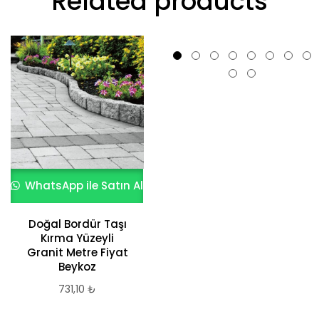
Related products
WhatsApp ile Satın Al
WhatsApp ile Satın Al
Doğal Bordür Taşı
Gri Bahçe Yol
Kırma Yüzeyli
Bordür 12x15x75x30
Granit Metre Fiyat
216,58
₺
Beykoz
731,10
₺