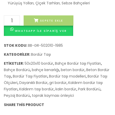
Yürüyüş Yolları, Çiçek Tarhları, Sebze Bahçeleri
Kalın
SEPETE EKLE
Gri
WHATSAPP ILE SIPARIŞ VER
Bahçe
Bordürü
(50x20x10
STOK KODU:
BB-GR-502010-1985
cm)
KATEGORILER:
Bordür Taşı
adet
ETIKETLER:
50x20x10 bordür
,
Bahçe Bordür taşı Fiyatları
,
Bahçe Bordürü
,
bahçe kenarlığı
,
beton bordür
,
Beton Bordür
Taşı
,
Bordür Taşı Fiyatları
,
Bordür taşı modelleri
,
Bordür Taşı
Ölçüleri
,
Dayanıklı Bordür
,
gri bordür
,
Kaldırım bordür taşı
Fiyatları
,
Kaldırım taşı bordür
,
kalın bordür
,
Park Bordürü
,
Peyzaj Bordürü
,
toprak kayması önleyici
SHARE THIS PRODUCT