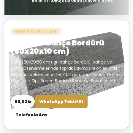
Kalın Gri Bahçe Bordürü (50x20x10 cm)
HARPUSTA FIYATLARI
Kalın Gri Bahçe Bordürü
(50x20x10 cm)
Kalın (50x20x10 cm) gri bahçe bordürü, bahçe ve
park düzenlemelerinde toprak kaymasını önler, bitki
sınırlarını belirler ve estetik bir görünüm sunar. Teknik
Bilgi: Ürün Tipi: Bahçe Bordürü Renk: Gri Boyutlar: 50
cm...
65,02 ₺
WhatsApp Teklif Al
Telefonla Ara