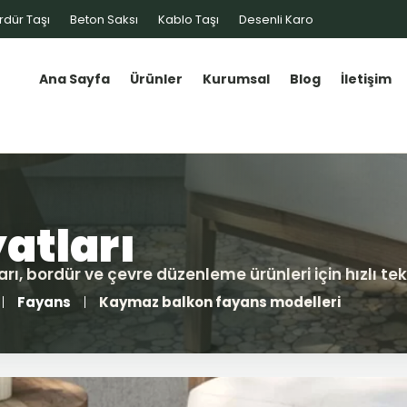
rdür Taşı
Beton Saksı
Kablo Taşı
Desenli Karo
Ana Sayfa
Ürünler
Kurumsal
Blog
İletişim
Fayans
Kaymaz balkon fayans modelleri