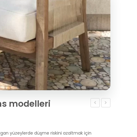
s modelleri
Termostatlı
delikli
Izgara
yığma
tuğla
gan yüzeylerde düşme riskini azaltmak için