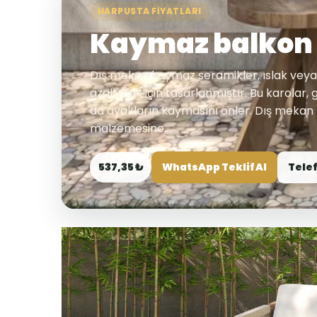
HARPUSTA FIYATLARI
Kaymaz balkon 
Dış mekan kaymaz seramikler, ıslak veya
azaltmak için tasarlanmıştır. Bu karolar, g
da ayakların kaymasını önler. Dış mekan 
malzemesine,...
537,35 ₺
WhatsApp Teklif Al
Telef