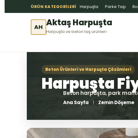
ÜRÜN KATEGORILERI
Harpuşta
Parke Taşı
Bo
Aktaş Harpuşta
AH
Harpuşta ve beton taş ürünleri
Ana Sayfa
Zemin Döşeme