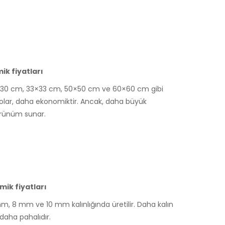
k fiyatları
0×30 cm, 33×33 cm, 50×50 cm ve 60×60 cm gibi
rolar, daha ekonomiktir. Ancak, daha büyük
örünüm sunar.
ik fiyatları
m, 8 mm ve 10 mm kalınlığında üretilir. Daha kalın
daha pahalıdır.