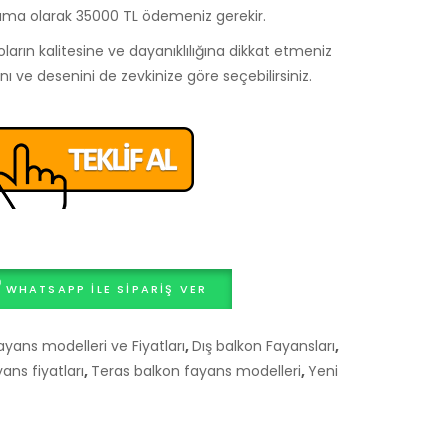
lama olarak 35000 TL ödemeniz gerekir.
arın kalitesine ve dayanıklılığına dikkat etmeniz
ını ve desenini de zevkinize göre seçebilirsiniz.
WHATSAPP ILE SIPARIŞ VER
ayans modelleri ve Fiyatları
,
Dış balkon Fayansları
,
ns fiyatları
,
Teras balkon fayans modelleri
,
Yeni