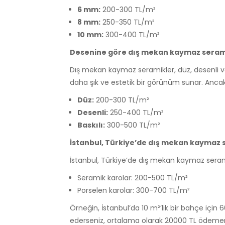
6 mm:
200-300 TL/m²
8 mm:
250-350 TL/m²
10 mm:
300-400 TL/m²
Desenine göre dış mekan kaymaz serami
Dış mekan kaymaz seramikler, düz, desenli ve ba
daha şık ve estetik bir görünüm sunar. Ancak
Düz:
200-300 TL/m²
Desenli:
250-400 TL/m²
Baskılı:
300-500 TL/m²
İstanbul, Türkiye’de dış mekan kaymaz s
İstanbul, Türkiye’de dış mekan kaymaz seramik
Seramik karolar: 200-500 TL/m²
Porselen karolar: 300-700 TL/m²
Örneğin, İstanbul’da 10 m²’lik bir bahçe içi
ederseniz, ortalama olarak 20000 TL ödemen