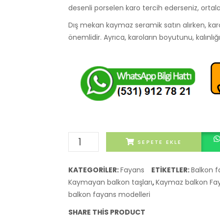
desenli porselen karo tercih ederseniz, orta
Dış mekan kaymaz seramik satın alırken, karol
önemlidir. Ayrıca, karoların boyutunu, kalınlığ
Kaymaz
SEPETE EKLE
balkon
fayans
KATEGORILER:
Fayans
ETIKETLER:
Balkon f
modelleri
Kaymayan balkon taşları
,
Kaymaz balkon Faya
adet
balkon fayans modelleri
SHARE THIS PRODUCT