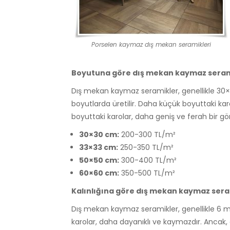
Porselen kaymaz dış mekan seramikleri
Boyutuna göre dış mekan kaymaz serami
Dış mekan kaymaz seramikler, genellikle 3
boyutlarda üretilir. Daha küçük boyuttaki ka
boyuttaki karolar, daha geniş ve ferah bir g
30×30 cm:
200-300 TL/m²
33×33 cm:
250-350 TL/m²
50×50 cm:
300-400 TL/m²
60×60 cm:
350-500 TL/m²
Kalınlığına göre dış mekan kaymaz seram
Dış mekan kaymaz seramikler, genellikle 6 m
karolar, daha dayanıklı ve kaymazdır. Ancak, 