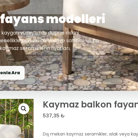
fayans modelleri
 kaygan yüzeylerde düşme riskini
enellikle pürüzlü bir yüzeye sahiptir ve bu
kaymaz seramiklerin fiyatları,
onla Ara
Kaymaz balkon fayan
537,35
₺
Dış mekan kaymaz seramikler, ıslak veya kay