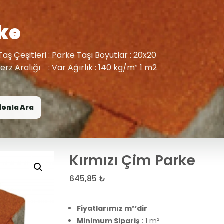
ke
Taş Çeşitleri : Parke Taşı Boyutlar : 20x20
 Derz Aralığı : Var Ağırlık : 140 kg/m² 1 m2
fonla Ara
Kırmızı Çim Parke
645,85
₺
Fiyatlarımız m²’dir
Minimum Sipariş
: 1 m²