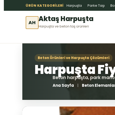
ÜRÜN KATEGORILERI
Harpuşta
Parke Taşı
Bo
Aktaş Harpuşta
AH
Harpuşta ve beton taş ürünleri
Ana Sayfa
Beton Elemanla