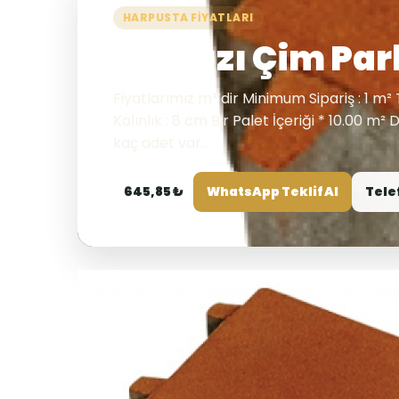
HARPUSTA FIYATLARI
Kırmızı Çim Par
Fiyatlarımız m²’dir Minimum Sipariş : 1 m² 
Kalınlık : 8 cm Bir Palet İçeriği * 10.00 m²
kaç adet var...
645,85 ₺
WhatsApp Teklif Al
Tele