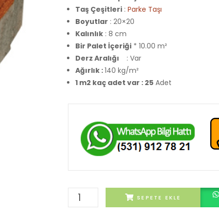
Taş Çeşitleri
:
Parke Taşı
Boyutlar
: 20×20
Kalınlık
: 8 cm
Bir Palet İçeriği
* 10.00 m²
Derz Aralığı
: Var
Ağırlık :
140 kg/m²
1 m2 kaç adet var : 25
Adet
Kırmızı
SEPETE EKLE
Çim
Parke