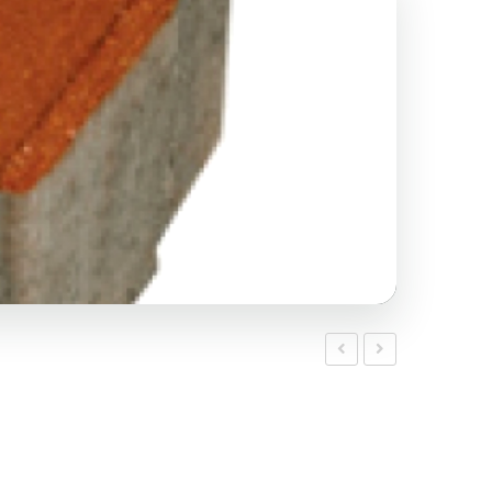
Kumlamalı
Çim
30×60
Parke
Parke