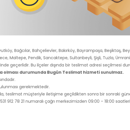
utköy, Bağcılar, Bahçelievler, Bakırköy, Bayrampaşa, Beşiktaş, Bey
ce, Maltepe, Pendik, Sancaktepe, Sultanbeyli, Şişli, Tuzla, Ümra
rinde geçerlidir. Bu ilçeler dışında bir teslimat adresi seçilmesi 
nda olması durumunda Bugün Teslimat hizmeti sunulmaz.
ındadır.
 bulunması gerekmektedir.
, teslimat müşteriyle iletişime geçildikten sonra bir sonraki güne
li 0531 912 78 21 numaralı çağrı merkezimizden 09:00 – 18:00 saatleri 