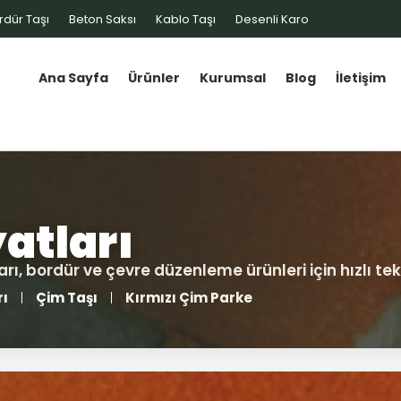
rdür Taşı
Beton Saksı
Kablo Taşı
Desenli Karo
Ana Sayfa
Ürünler
Kurumsal
Blog
İletişim
rı
Çim Taşı
Kırmızı Çim Parke