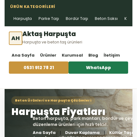
ÜRÜN KATEGORILERI
Harpuşta
Parke Taşı
Bordür Taşı
Beton Saksı
Kablo 
Aktaş Harpuşta
AH
Harpuşta ve beton taş ürünleri
Ana Sayfa
Ürünler
Kurumsal
Blog
İletişim
0531 912 78 21
WhatsApp
Ana Sayfa
Duvar Kaplama
Kültür Taşı