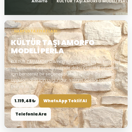
Amorfo
KÜLTÜR TAŞI AMORFO MODELİ PERLA
HARPUSTA FIYATLARI
KÜLTÜR TAŞI AMORFO
MODELİ PERLA
KÜLTÜR TAŞIAMORFOAmorfo kültür taşı serisi; karmaşık
ve asimetrik yapısı sayesinde doku çeşitliliği sevenler
için benzersiz bir seçenektir.Hem iç hem dış cephe
uygulamaları için uygundur. Yalıtım özelliği sayesinde
ses ve ısı...
1.119,48 ₺
WhatsApp Teklif Al
Telefonla Ara