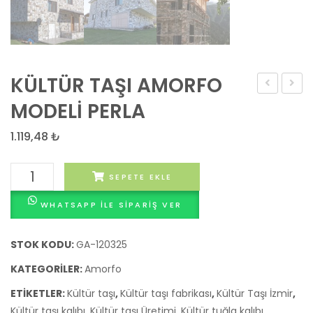
KÜLTÜR TAŞI AMORFO
TAŞI
TAŞI
MODELİ PERLA
AGRILLA
AMOR
1.119,48
₺
MODELİ
MODEL
PERLA
ORO
KÜLTÜR
SEPETE EKLE
TAŞI
WHATSAPP ILE SIPARIŞ VER
AMORFO
MODELİ
PERLA
STOK KODU:
GA-120325
adet
KATEGORILER:
Amorfo
ETIKETLER:
Kültür taşı
,
Kültür taşı fabrikası
,
Kültür Taşı İzmir
,
Kültür taşı kalıbı
,
Kültür taşı Üretimi
,
Kültür tuğla kalıbı