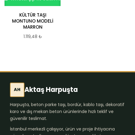
KÜLTÜR TAŞI
PİZZARA GRANATE
MONTUNO MODELİ
1.119,48
₺
MARRON
1.119,48
₺
Aktaş Harpuşta
AH
Harpuşta, beton parke taşı, bordür, kablo taşı, dekoratif
karo ve dış mekan beton ürünlerinde hızlı teklif ve
güvenilir teslimat.
İstanbul merkezli çalışıyor, ürün ve proje ihtiyacına