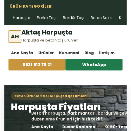
ÜRÜN KATEGORILERI
Harpuşta
Parke Taşı
Bordür Taşı
Beton Saksı
Kablo 
Aktaş Harpuşta
AH
Harpuşta ve beton taş ürünleri
Ana Sayfa
Ürünler
Kurumsal
Blog
İletişim
0531 912 78 21
WhatsApp
Ana Sayfa
Duvar Kaplama
Kültür Taşı