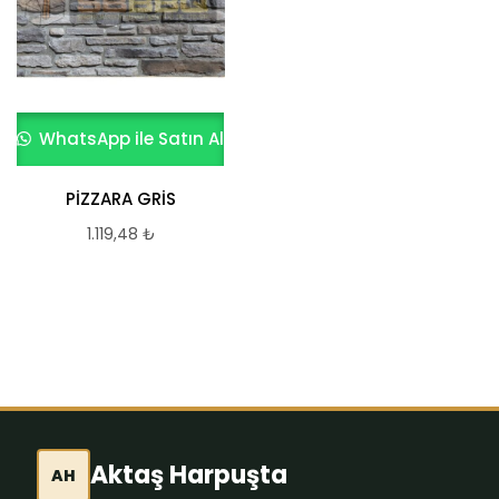
WhatsApp ile Satın Al
WhatsApp ile Satın Al
PİZZARA GRİS
VALLE AMORFO
BLEND 1
1.119,48
₺
1.119,48
₺
Aktaş Harpuşta
AH