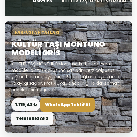
Montuno
KÜLTÜR TAŞI MONTUNO MODELİ GRİ
HARPUSTA FIYATLARI
KÜLTÜR TAŞI MONTUNO
MODELİ GRİS
KÜLTÜR TAŞIMONTUNOMontuno kültür taşı serisi;
modüler bir taş dokusuna sahiptir. Derz dolgusuz,
yığma biçimde uygulanır. Bu özelliği ona uygulama
kolaylığı sağlar. Pratik uygulanabilirliği ile dar zamanlı
projeler için uygun bir...
1.119,48 ₺
WhatsApp Teklif Al
Telefonla Ara