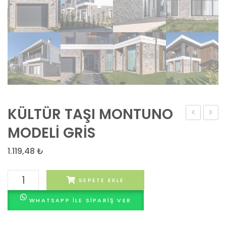
KÜLTÜR TAŞI MONTUNO
TAŞI
TAŞI
MODELİ GRİS
MONTUNO
MONT
1.119,48
₺
MODELİ
MODEL
ANTRACIT
MARR
KÜLTÜR
SEPETE EKLE
TAŞI
WHATSAPP ILE SIPARIŞ VER
MONTUNO
MODELİ