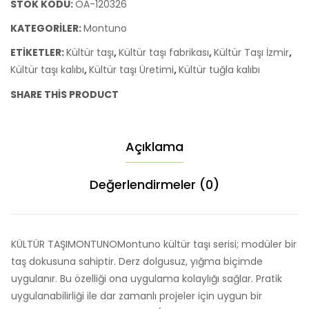
GRİS
STOK KODU:
OA-120326
adet
KATEGORILER:
Montuno
ETIKETLER:
Kültür taşı
,
Kültür taşı fabrikası
,
Kültür Taşı İzmir
,
Kültür taşı kalıbı
,
Kültür taşı Üretimi
,
Kültür tuğla kalıbı
SHARE THIS PRODUCT
Açıklama
Değerlendirmeler (0)
KÜLTÜR TAŞIMONTUNOMontuno kültür taşı serisi; modüler bir
taş dokusuna sahiptir. Derz dolgusuz, yığma biçimde
uygulanır. Bu özelliği ona uygulama kolaylığı sağlar. Pratik
uygulanabilirliği ile dar zamanlı projeler için uygun bir