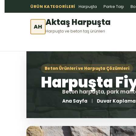
ÜRÜN KATEGORILERI
Harpuşta
Parke Taşı
Bo
Aktaş Harpuşta
AH
Harpuşta ve beton taş ürünleri
Ana Sayfa
Duvar Kaplama