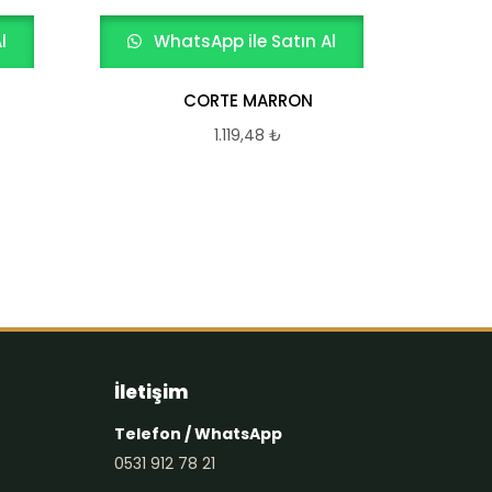
l
WhatsApp ile Satın Al
W
CORTE MARRON
1.119,48
₺
İletişim
Telefon / WhatsApp
0531 912 78 21