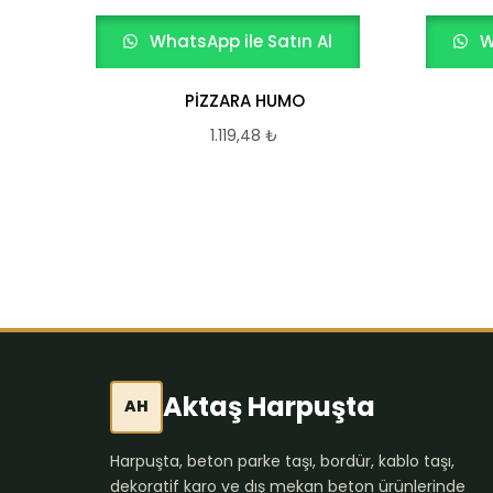
WhatsApp ile Satın Al
W
PİZZARA HUMO
1.119,48
₺
Aktaş Harpuşta
AH
Harpuşta, beton parke taşı, bordür, kablo taşı,
dekoratif karo ve dış mekan beton ürünlerinde