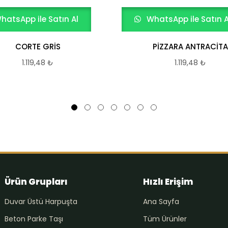
hatsApp ile Satın Al
WhatsApp ile Satın A
CORTE GRİS
PİZZARA ANTRACİTA
1.119,48
₺
1.119,48
₺
Ürün Grupları
Hızlı Erişim
Duvar Üstü Harpuşta
Ana Sayfa
Beton Parke Taşı
Tüm Ürünler