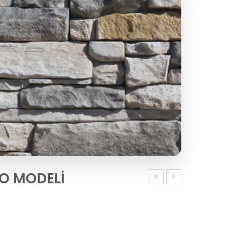
O MODELİ
TAŞI
TAŞI
MONTUNO
PUEBLO
MODELİ
MODELİ