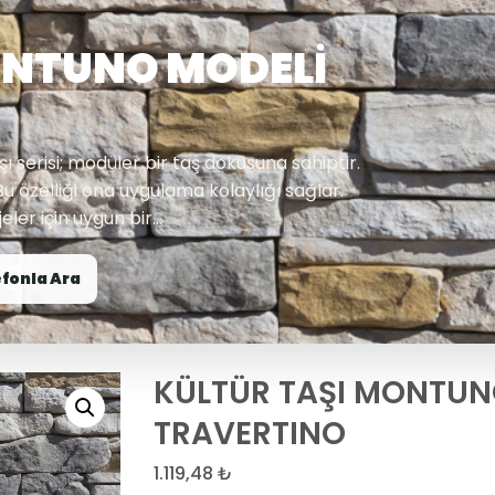
ONTUNO MODELİ
erisi; modüler bir taş dokusuna sahiptir.
u özelliği ona uygulama kolaylığı sağlar.
eler için uygun bir...
fonla Ara
KÜLTÜR TAŞI MONTUN
TRAVERTINO
1.119,48
₺