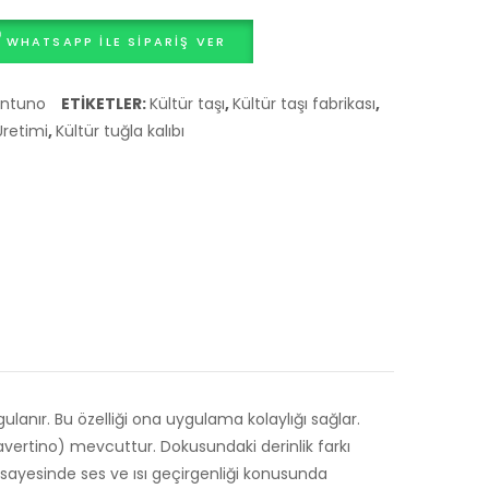
MARRON
GRİS
WHATSAPP ILE SIPARIŞ VER
ntuno
ETIKETLER:
Kültür taşı
,
Kültür taşı fabrikası
,
Üretimi
,
Kültür tuğla kalıbı
anır. Bu özelliği ona uygulama kolaylığı sağlar.
 Travertino) mevcuttur. Dokusundaki derinlik farkı
i sayesinde ses ve ısı geçirgenliği konusunda