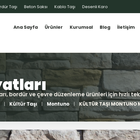
rdür Taşı
Beton Saksı
Kablo Taşı
Desenli Karo
Ana Sayfa
Ürünler
Kurumsal
Blog
İletişim
Kültür Taşı
Montuno
KÜLTÜR TAŞI MONTUNO 