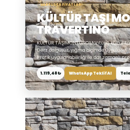
HARPUSTA FIYATLARI
KÜLTÜR TAŞI M
TRAVERTINO
KÜLTÜR TAŞIMONTUNOMontuno kültür taşı s
Derz dolgusuz, yığma biçimde uygulanır. B
Pratik uygulanabilirliği ile dar zamanlı proj
1.119,48 ₺
WhatsApp Teklif Al
Tele