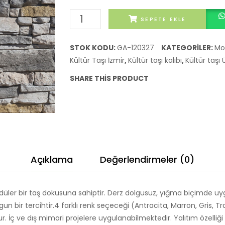
KÜLTÜR
SEPETE EKLE
TAŞI
MONTUNO
STOK KODU:
GA-120327
KATEGORILER:
Mo
MODELİ
Kültür Taşı İzmir
,
Kültür taşı kalıbı
,
Kültür taşı 
TRAVERTINO
SHARE THIS PRODUCT
adet
Açıklama
Değerlendirmeler (0)
er bir taş dokusuna sahiptir. Derz dolgusuz, yığma biçimde uygul
uygun bir tercihtir.4 farklı renk seçeceği (Antracita, Marron, Gris,
r. İç ve dış mimari projelere uygulanabilmektedir. Yalıtım özelliğ