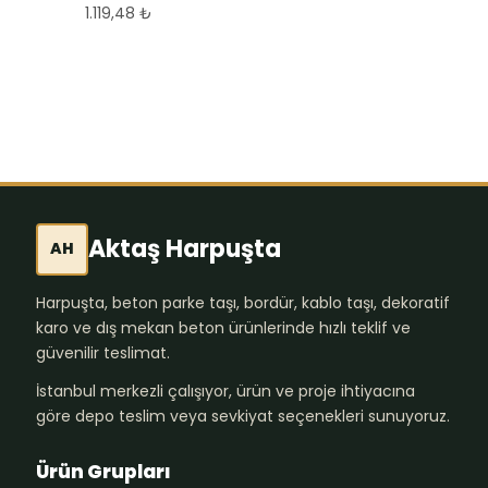
MODELİ PERLA
1.119,48
₺
1.119,48
₺
Aktaş Harpuşta
AH
Harpuşta, beton parke taşı, bordür, kablo taşı, dekoratif
karo ve dış mekan beton ürünlerinde hızlı teklif ve
güvenilir teslimat.
İstanbul merkezli çalışıyor, ürün ve proje ihtiyacına
göre depo teslim veya sevkiyat seçenekleri sunuyoruz.
Ürün Grupları