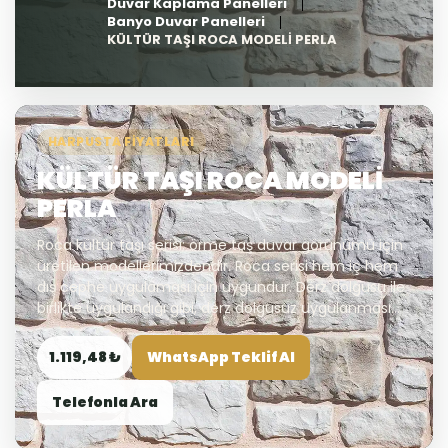
Duvar Kaplama Panelleri
Banyo Duvar Panelleri
KÜLTÜR TAŞI ROCA MODELİ PERLA
HARPUSTA FIYATLARI
KÜLTÜR TAŞI ROCA MODELİ
PERLA
Roca kültür taşı serisi; örme taş duvar görünümü için
üretilen modellerimizdendir. Roca serisi hem iç hem
dış cephe uygulaması için uygundur. Derz dolgusu ile
birlikte uygulandığı gibi, derz dolgusuz uygulanması...
1.119,48 ₺
WhatsApp Teklif Al
Telefonla Ara