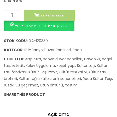
1.119,48
₺
MODELİ
MODEL
MARRON
GRİS
KÜLTÜR
SEPETE EKLE
TAŞI
WHATSAPP ILE SIPARIŞ VER
ROCA
MODELİ
PERLA
STOK KODU:
GA-120330
adet
KATEGORILER:
Banyo Duvar Panelleri
,
Roca
ETIKETLER:
Artpietra
,
banyo duvar panelleri
,
Dayanıklı
,
doğal
taş
,
estetik
,
Kolay Uygulama
,
köşeli yapı
,
Kültür taşı
,
Kültür
taşı fabrikası
,
Kültür Taşı İzmir
,
Kültür taşı kalıbı
,
Kültür taşı
Üretimi
,
Kültür tuğla kalıbı
,
renk seçenekleri
,
Roca Kültür Taşı
,
rustik
,
Su geçirmez
,
Uzun ömürlü
,
Yalıtım
SHARE THIS PRODUCT
Açıklama