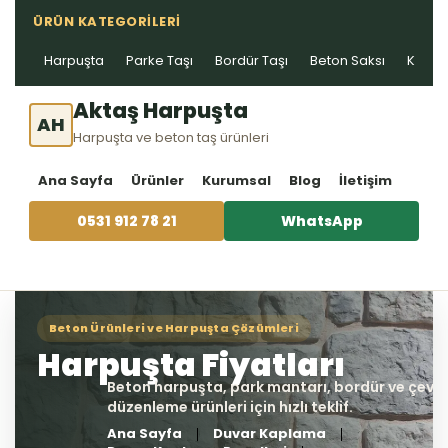
ÜRÜN KATEGORILERI
Harpuşta
Parke Taşı
Bordür Taşı
Beton Saksı
Kablo 
Aktaş Harpuşta
AH
Harpuşta ve beton taş ürünleri
Ana Sayfa
Ürünler
Kurumsal
Blog
İletişim
0531 912 78 21
WhatsApp
Ana Sayfa
Duvar Kaplama