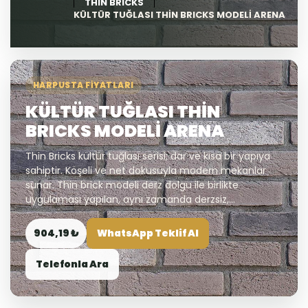
THIN BRICKS
KÜLTÜR TUĞLASI THİN BRICKS MODELİ ARENA
HARPUSTA FIYATLARI
KÜLTÜR TUĞLASI THİN
BRICKS MODELİ ARENA
Thin Bricks kültür tuğlası serisi; dar ve kısa bir yapıya
sahiptir. Köşeli ve net dokusuyla modern mekanlar
sunar. Thin brick modeli derz dolgu ile birlikte
uygulaması yapılan, aynı zamanda derzsiz,...
904,19 ₺
WhatsApp Teklif Al
Telefonla Ara