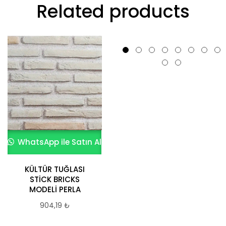
Related products
WhatsApp ile Satın Al
WhatsApp ile Satın Al
KÜLTÜR TUĞLASI
Siyah Kültür Tuğlası
STİCK BRICKS
904,19
₺
MODELİ PERLA
904,19
₺