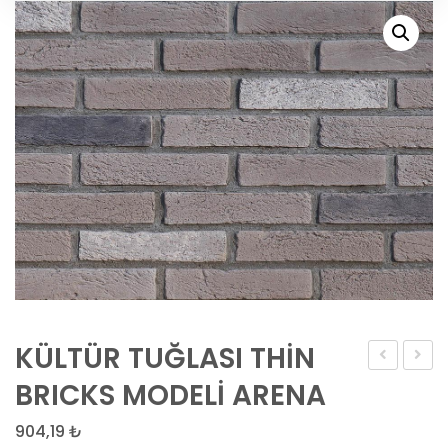
KÜLTÜR TUĞLASI THİN
TUĞLASI
TUĞLA
BRICKS MODELİ ARENA
THİN
THİN
904,19
₺
BRICKS
BRICK