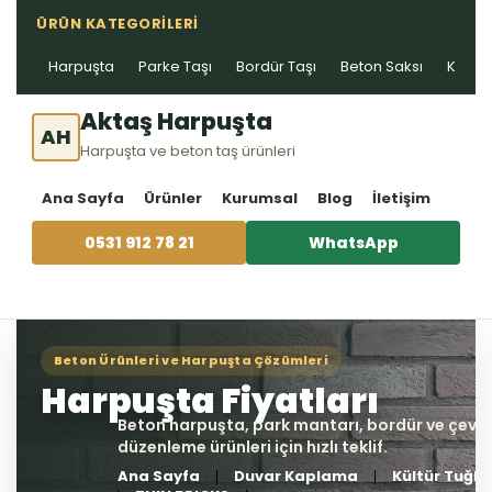
ÜRÜN KATEGORILERI
Harpuşta
Parke Taşı
Bordür Taşı
Beton Saksı
Kablo 
Aktaş Harpuşta
AH
Harpuşta ve beton taş ürünleri
Ana Sayfa
Ürünler
Kurumsal
Blog
İletişim
0531 912 78 21
WhatsApp
Ana Sayfa
Duvar Kaplama
Kültür Tuğla