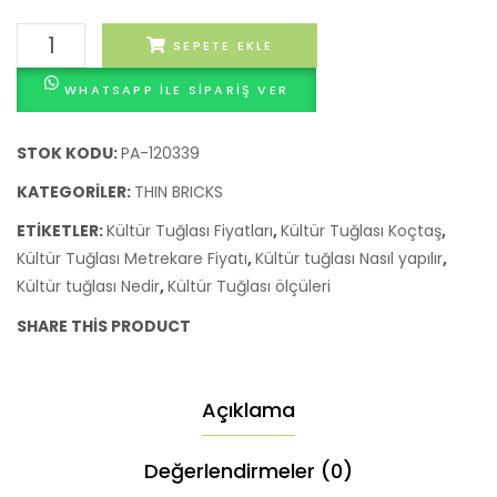
MODELİ
MODEL
KÜLTÜR
SEPETE EKLE
BLANCO
ANTR
TUĞLASI
WHATSAPP ILE SIPARIŞ VER
THİN
BRICKS
MODELİ
STOK KODU:
PA-120339
ARENA
KATEGORILER:
THIN BRICKS
adet
ETIKETLER:
Kültür Tuğlası Fiyatları
,
Kültür Tuğlası Koçtaş
,
Kültür Tuğlası Metrekare Fiyatı
,
Kültür tuğlası Nasıl yapılır
,
Kültür tuğlası Nedir
,
Kültür Tuğlası ölçüleri
SHARE THIS PRODUCT
Açıklama
Değerlendirmeler (0)