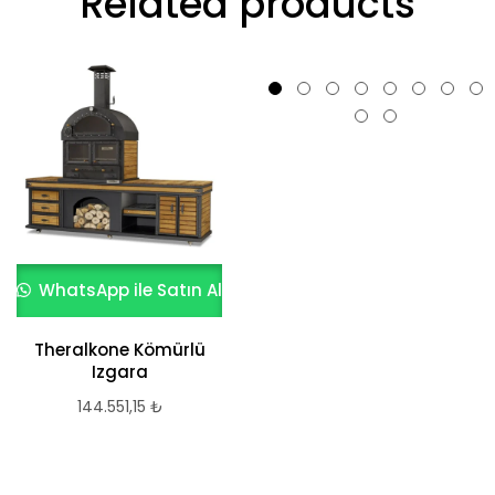
Related products
WhatsApp ile Satın Al
WhatsApp ile Satın Al
Theralkone Kömürlü
Pure-fire V.2
Izgara
Bacasız Beton
Masaüstü Şömine
144.551,15
₺
1lt Bioethanol
Şömine Yakıtı
3.013,98
₺