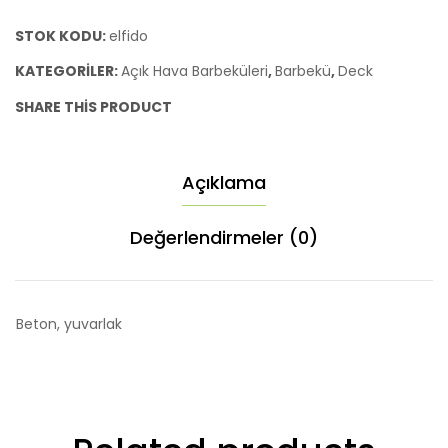
Şömine
1lt
STOK KODU:
elfido
Beyaz
Bioet
KATEGORILER:
Açık Hava Barbeküleri
,
Barbekü
,
Deck
Yakıt
Şömi
SHARE THIS PRODUCT
Hediyeli
Yakıtı
Açıklama
Değerlendirmeler (0)
Beton, yuvarlak