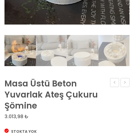
Masa Üstü Beton
Üstü
fire
Yuvarlak Ateş Çukuru
Beton
V.2
Şömine
Yuvarlak
Bacas
Ateş
Beto
3.013,98
₺
Çukuru
Masa
STOKTA YOK
Bacasız
Şömi