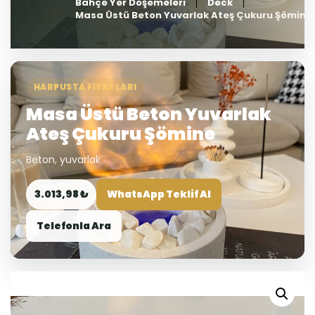
Bahçe Yer Döşemeleri
Deck
Masa Üstü Beton Yuvarlak Ateş Çukuru Şömine
HARPUSTA FIYATLARI
Masa Üstü Beton Yuvarlak
Ateş Çukuru Şömine
Beton, yuvarlak
3.013,98 ₺
WhatsApp Teklif Al
Telefonla Ara