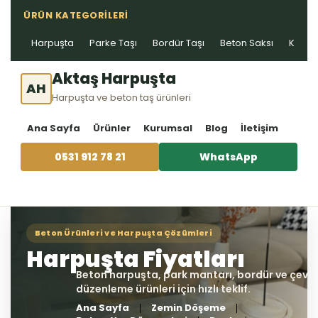
ÜRÜN KATEGORILERI
Harpuşta
Parke Taşı
Bordür Taşı
Beton Saksı
Kablo 
Aktaş Harpuşta
AH
Harpuşta ve beton taş ürünleri
Ana Sayfa
Ürünler
Kurumsal
Blog
İletişim
0531 912 78 21
WhatsApp
Ana Sayfa
Zemin Döşeme