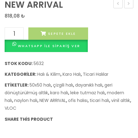
NEW ARRIVAL
DELHI
818,08
₺
NEW
SEPETE EKLE
ARRIVAL
WHATSAPP ILE SIPARIŞ VER
adet
STOK KODU:
5632
KATEGORILER:
Halı & Kilim
,
Karo Halı
,
Ticari Halılar
ETIKETLER:
50x50 halı
,
çizgili halı
,
dayanıklı halı
,
geri
dönüştürülmüş altlık
,
karo halı
,
leke tutmaz halı
,
modern
halı
,
naylon halı
,
NEW ARRIVAL
,
ofis halısı
,
ticari halı
,
vinil altlık
,
VLOC
SHARE THIS PRODUCT