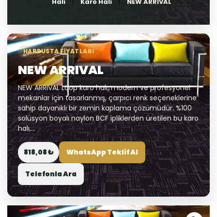
Halı
Karo Halı
NEW ARRIVAL
HARPUSTA FIYATLARI
NEW ARRIVAL
NEW ARRIVAL Loop karo halı, modern ve profesyonel
mekanlar için tasarlanmış, çarpıcı renk seçeneklerine
sahip dayanıklı bir zemin kaplama çözümüdür. %100
solüsyon boyalı naylon BCF ipliklerden üretilen bu karo
halı,...
818,08 ₺
WhatsApp Teklif Al
Telefonla Ara