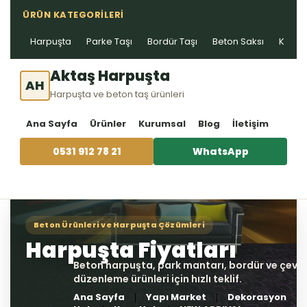
ÜRÜN KATEGORILERI
Harpuşta
Parke Taşı
Bordür Taşı
Beton Saksı
Kablo 
Aktaş Harpuşta
AH
Harpuşta ve beton taş ürünleri
Ana Sayfa
Ürünler
Kurumsal
Blog
İletişim
0531 912 78 21
WhatsApp
Ana Sayfa
Yapı Market
Dekorasyon