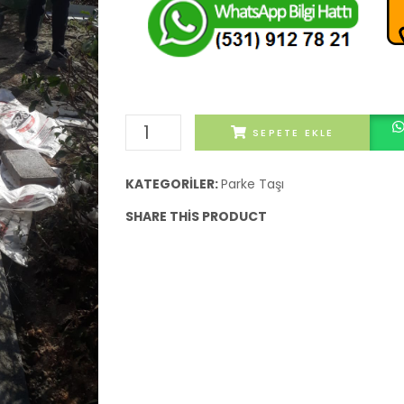
Orkide
SEPETE EKLE
Yer
Taşı
KATEGORILER:
Parke Taşı
adet
SHARE THIS PRODUCT