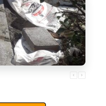
bahçe
Parke
yer
Taşı
taşı
Colormix
2