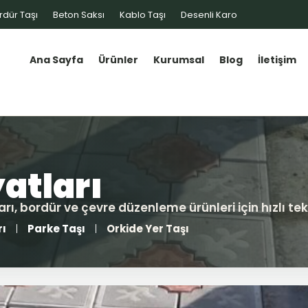
rdür Taşı
Beton Saksı
Kablo Taşı
Desenli Karo
Ana Sayfa
Ürünler
Kurumsal
Blog
İletişim
rı
Parke Taşı
Orkide Yer Taşı