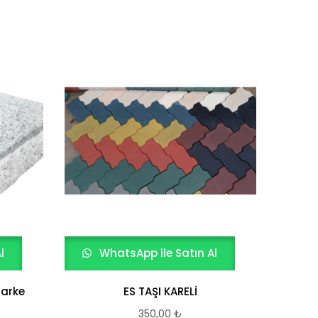
l
WhatsApp ile Satın Al
W
Parke
ES TAŞI KARELİ
Siy
350,00
₺