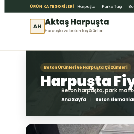
ÜRÜN KATEGORILERI
Harpuşta
Parke Taşı
Bo
Aktaş Harpuşta
AH
Harpuşta ve beton taş ürünleri
Ana Sayfa
Beton Elemanla