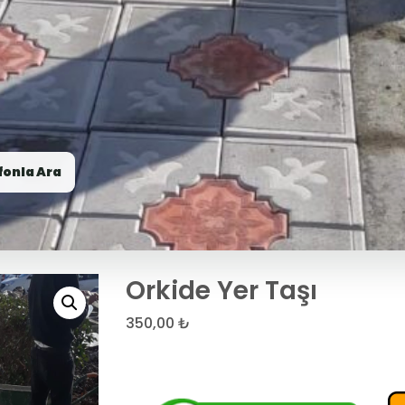
fonla Ara
Orkide Yer Taşı
350,00
₺