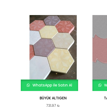
WhatsApp ile Satın Al
W
BÜYÜK ALTIGEN
T
731,97
₺