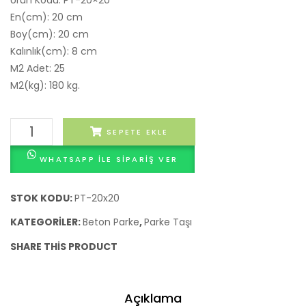
En(cm): 20 cm
Boy(cm): 20 cm
Kalınlık(cm): 8 cm
M2 Adet: 25
M2(kg): 180 kg.
Plak
SEPETE EKLE
Taşı
WHATSAPP ILE SIPARIŞ VER
20x20x8
cm
adet
STOK KODU:
PT-20x20
KATEGORILER:
Beton Parke
,
Parke Taşı
SHARE THIS PRODUCT
Açıklama