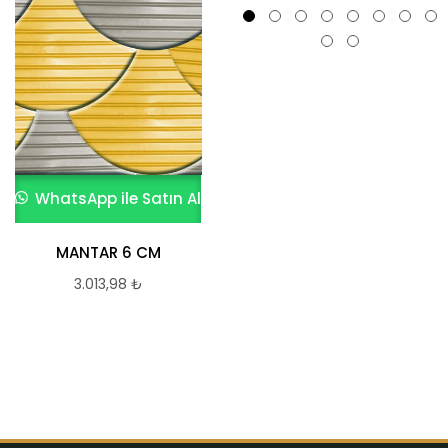
WhatsApp ile Satın Al
WhatsApp ile Satın Al
MANTAR 6 CM
Beyaz kumlamalı
Prizma Parke Taşı
3.013,98
₺
15×30*8 cm
731,97
₺