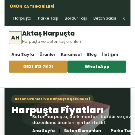
ÜRÜN KATEGORILERI
Harpuşta
Parke Taşı
Bordür Taşı
Beton Saksı
Kablo 
Aktaş Harpuşta
AH
Harpuşta ve beton taş ürünleri
Ana Sayfa
Ürünler
Kurumsal
Blog
İletişim
0531 912 78 21
WhatsApp
Ana Sayfa
Beton Elemanları
Parke Taşı