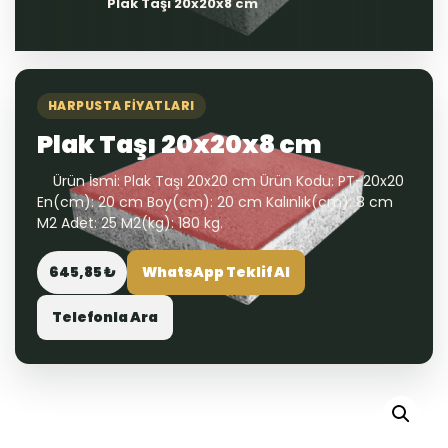
Plak Taşı 20x20x8 cm
HARPUSTA FIYATLARI
Plak Taşı 20x20x8 cm
Ürün İsmi: Plak Taşı 20x20 cm Ürün Kodu: PT-20x20
En(cm): 20 cm Boy(cm): 20 cm Kalınlık(cm): 8 cm
M2 Adet: 25 M2(kg): 180 kg.
645,85 ₺
WhatsApp Teklif Al
Telefonla Ara