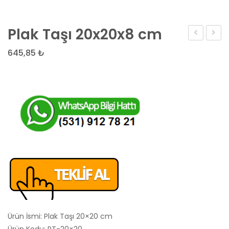
Plak Taşı 20x20x8 cm
Taşı
Taşı
645,85
₺
30×3
cm
Ürün İsmi: Plak Taşı 20×20 cm
Ürün Kodu: PT-20×20