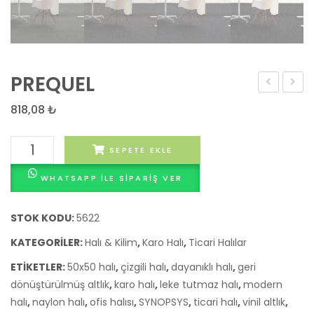
PREQUEL
818,08
₺
PREQUEL
SEPETE EKLE
adet
WHATSAPP ILE SIPARIŞ VER
STOK KODU:
5622
KATEGORILER:
Halı & Kilim
,
Karo Halı
,
Ticari Halılar
ETIKETLER:
50x50 halı
,
çizgili halı
,
dayanıklı halı
,
geri
dönüştürülmüş altlık
,
karo halı
,
leke tutmaz halı
,
modern
halı
,
naylon halı
,
ofis halısı
,
SYNOPSYS
,
ticari halı
,
vinil altlık
,