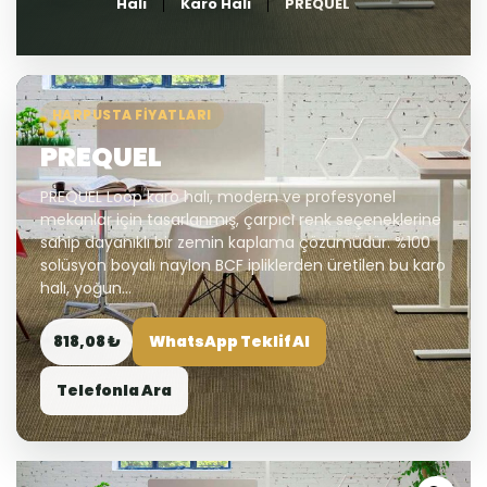
Halı
Karo Halı
PREQUEL
HARPUSTA FIYATLARI
PREQUEL
PREQUEL Loop karo halı, modern ve profesyonel
mekanlar için tasarlanmış, çarpıcı renk seçeneklerine
sahip dayanıklı bir zemin kaplama çözümüdür. %100
solüsyon boyalı naylon BCF ipliklerden üretilen bu karo
halı, yoğun...
818,08 ₺
WhatsApp Teklif Al
Telefonla Ara