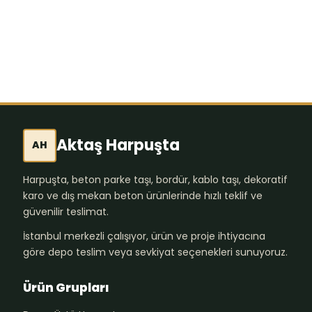
Loop Halı Karosu
828,84
₺
Aktaş Harpuşta
AH
Harpuşta, beton parke taşı, bordür, kablo taşı, dekoratif
karo ve dış mekan beton ürünlerinde hızlı teklif ve
güvenilir teslimat.
İstanbul merkezli çalışıyor, ürün ve proje ihtiyacına
göre depo teslim veya sevkiyat seçenekleri sunuyoruz.
Ürün Grupları